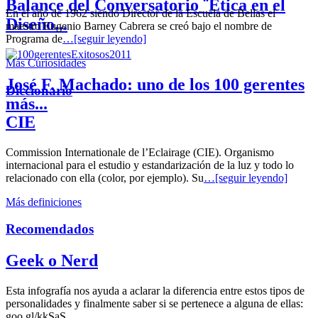
Balance del Conversatorio ¨Etica en el
En el año de 1962 siendo Director de la Escuela de Bellas el
Diseño...
maestro Eugenio Barney Cabrera se creó bajo el nombre de
Programa de
…[seguir leyendo]
Más Curiosidades
José F. Machado: uno de los 100 gerentes
Diccionario
más...
CIE
Commission Internationale de l’Eclairage (CIE). Organismo
internacional para el estudio y estandarización de la luz y todo lo
relacionado con ella (color, por ejemplo). Su
…[seguir leyendo]
Más definiciones
Recomendados
Geek o Nerd
Esta infografía nos ayuda a aclarar la diferencia entre estos tipos de
personalidades y finalmente saber si se pertenece a alguna de ellas:
goo.gl/kkSaS