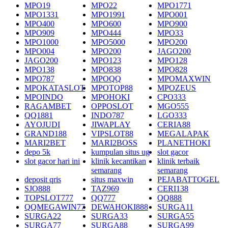
MPO19
MPO22
MPO1771
MPO1331
MPO1991
MPO001
MPO400
MPO600
MPO900
MPO909
MPO444
MPO33
MPO1000
MPO5000
MPO200
MPO004
MPO200
JAGO200
JAGO200
MPO123
MPO128
MPO138
MPO838
MPO828
MPO787
MPOQQ
MPOMAXWIN
MPOKATASLOT
MPOTOP88
MPOZEUS
MPOINDO
MPOHOKI
CPO333
RAGAMBET
OPPOSLOT
MGO555
QQ1881
INDO787
LGO333
AYOJUDI
JIWAPLAY
CERIA88
GRAND188
VIPSLOT88
MEGALAPAK
MARI2BET
MARI2BOSS
PLANETHOKI
depo 5k
kumpulan situs ug
slot gacor
slot gacor hari ini
klinik kecantikan
klinik terbaik
semarang
semarang
deposit qris
situs maxwin
PEJABATTOGEL
SJO888
TAZ969
CERI138
TOPSLOT777
QQ777
QQ888
QQMEGAWIN77
DEWAHOKI888
SURGA11
SURGA22
SURGA33
SURGA55
SURGA77
SURGA88
SURGA99