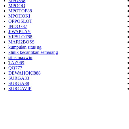
MPO838
MPOQQ
MPOTOP88
MPOHOKI
OPPOSLOT
INDO787
JIWAPLAY
VIPSLOT88
MARI2BOSS
kumpulan situs ug
klinik kecantikan semarang
situs maxwin
TAZ969
QQ777
DEWAHOKI888
SURGA33
SURGA88
SURGAVIP