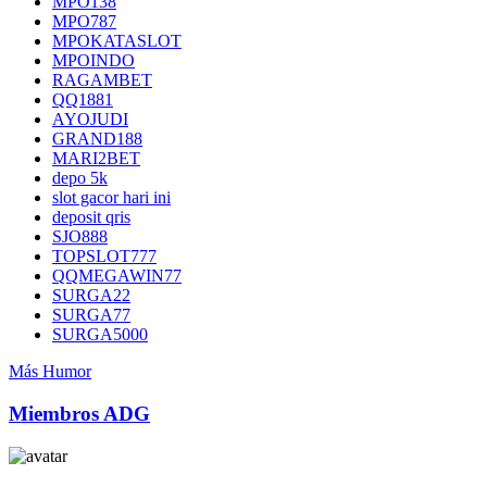
MPO138
MPO787
MPOKATASLOT
MPOINDO
RAGAMBET
QQ1881
AYOJUDI
GRAND188
MARI2BET
depo 5k
slot gacor hari ini
deposit qris
SJO888
TOPSLOT777
QQMEGAWIN77
SURGA22
SURGA77
SURGA5000
Más Humor
Miembros ADG