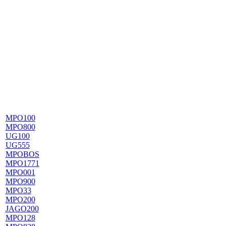
MPO100
MPO800
UG100
UG555
MPOBOS
MPO1771
MPO001
MPO900
MPO33
MPO200
JAGO200
MPO128