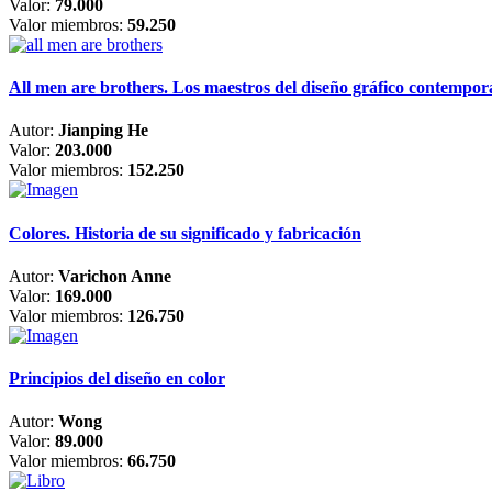
Valor:
79.000
Valor miembros:
59.250
All men are brothers. Los maestros del diseño gráfico contempo
Autor:
Jianping He
Valor:
203.000
Valor miembros:
152.250
Colores. Historia de su significado y fabricación
Autor:
Varichon Anne
Valor:
169.000
Valor miembros:
126.750
Principios del diseño en color
Autor:
Wong
Valor:
89.000
Valor miembros:
66.750