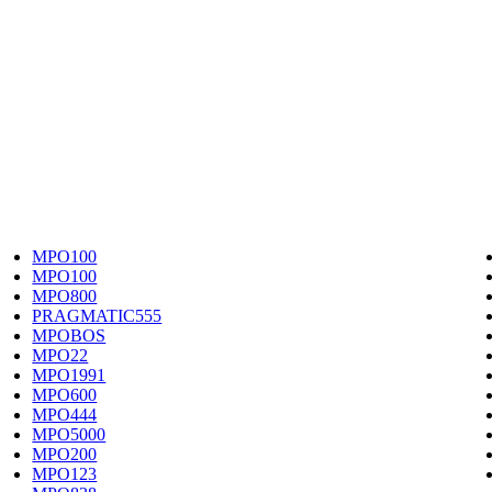
MPO100
MPO100
MPO800
PRAGMATIC555
MPOBOS
MPO22
MPO1991
MPO600
MPO444
MPO5000
MPO200
MPO123