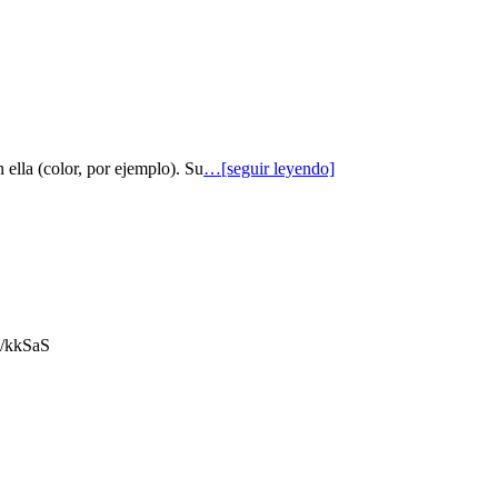
 ella (color, por ejemplo). Su
…[seguir leyendo]
gl/kkSaS