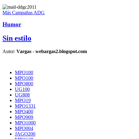
Más Campañas ADG
Humor
Sin estilo
Autor:
Vargas - webargas2.blogspot.com
MPO100
MPO100
MPO800
UG100
UG808
MPO19
MPO1331
MPO400
MPO909
MPO1000
MPO004
JAGO200