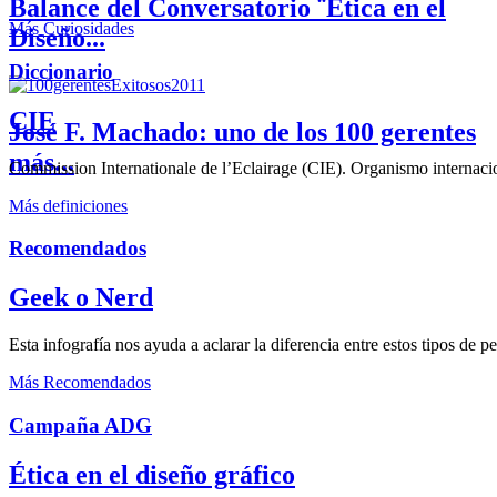
Balance del Conversatorio ¨Etica en el
Más Curiosidades
Diseño...
Diccionario
CIE
José F. Machado: uno de los 100 gerentes
más...
Commission Internationale de l’Eclairage (CIE). Organismo internaciona
Más definiciones
Recomendados
Geek o Nerd
Esta infografía nos ayuda a aclarar la diferencia entre estos tipos de 
Más Recomendados
Campaña ADG
Ética en el diseño gráfico