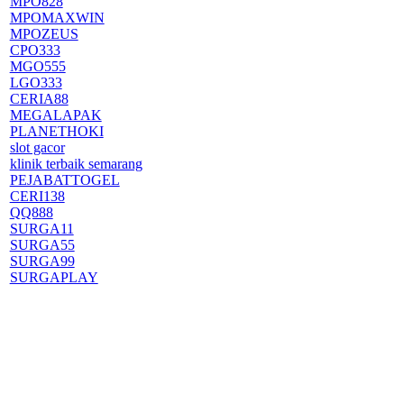
MPO828
MPOMAXWIN
MPOZEUS
CPO333
MGO555
LGO333
CERIA88
MEGALAPAK
PLANETHOKI
slot gacor
klinik terbaik semarang
PEJABATTOGEL
CERI138
QQ888
SURGA11
SURGA55
SURGA99
SURGAPLAY