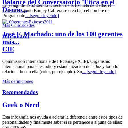
Balance del Conversatorio ¨Etica en el
En el año de 1962 siendo Director de la Escuela de Bellas el
Diseño...
maestro Eugenio Barney Cabrera se creó bajo el nombre de
Programa de
…[seguir leyendo]
Más Curiosidades
José F. Machado: uno de los 100 gerentes
Diccionario
más...
CIE
Commission Internationale de l’Eclairage (CIE). Organismo
internacional para el estudio y estandarización de la luz y todo lo
relacionado con ella (color, por ejemplo). Su
…[seguir leyendo]
Más definiciones
Recomendados
Geek o Nerd
Esta infografía nos ayuda a aclarar la diferencia entre estos tipos de
personalidades y finalmente saber si se pertenece a alguna de ellas:
goo.gl/kkSaS