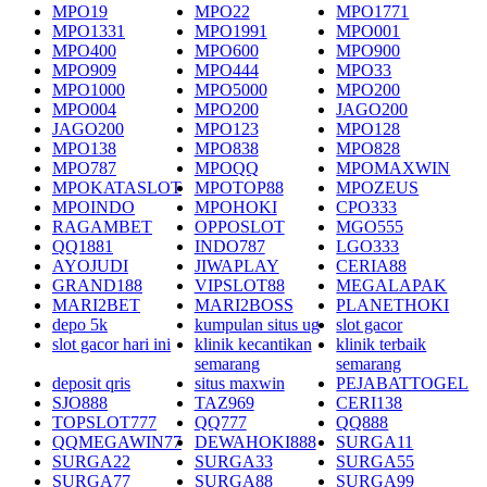
MPO19
MPO22
MPO1771
MPO1331
MPO1991
MPO001
MPO400
MPO600
MPO900
MPO909
MPO444
MPO33
MPO1000
MPO5000
MPO200
MPO004
MPO200
JAGO200
JAGO200
MPO123
MPO128
MPO138
MPO838
MPO828
MPO787
MPOQQ
MPOMAXWIN
MPOKATASLOT
MPOTOP88
MPOZEUS
MPOINDO
MPOHOKI
CPO333
RAGAMBET
OPPOSLOT
MGO555
QQ1881
INDO787
LGO333
AYOJUDI
JIWAPLAY
CERIA88
GRAND188
VIPSLOT88
MEGALAPAK
MARI2BET
MARI2BOSS
PLANETHOKI
depo 5k
kumpulan situs ug
slot gacor
slot gacor hari ini
klinik kecantikan
klinik terbaik
semarang
semarang
deposit qris
situs maxwin
PEJABATTOGEL
SJO888
TAZ969
CERI138
TOPSLOT777
QQ777
QQ888
QQMEGAWIN77
DEWAHOKI888
SURGA11
SURGA22
SURGA33
SURGA55
SURGA77
SURGA88
SURGA99