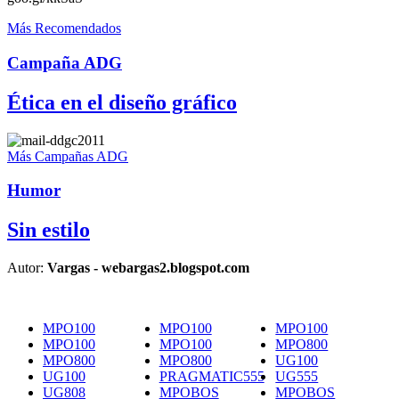
Más Recomendados
Campaña ADG
Ética en el diseño gráfico
Más Campañas ADG
Humor
Sin estilo
Autor:
Vargas - webargas2.blogspot.com
MPO100
MPO100
MPO100
MPO100
MPO100
MPO800
MPO800
MPO800
UG100
UG100
PRAGMATIC555
UG555
UG808
MPOBOS
MPOBOS