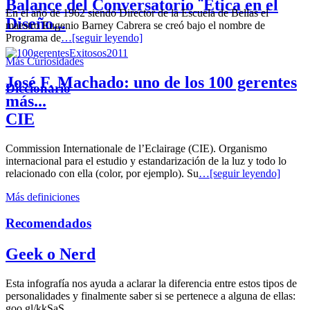
Balance del Conversatorio ¨Etica en el
En el año de 1962 siendo Director de la Escuela de Bellas el
Diseño...
maestro Eugenio Barney Cabrera se creó bajo el nombre de
Programa de
…[seguir leyendo]
Más Curiosidades
José F. Machado: uno de los 100 gerentes
Diccionario
más...
CIE
Commission Internationale de l’Eclairage (CIE). Organismo
internacional para el estudio y estandarización de la luz y todo lo
relacionado con ella (color, por ejemplo). Su
…[seguir leyendo]
Más definiciones
Recomendados
Geek o Nerd
Esta infografía nos ayuda a aclarar la diferencia entre estos tipos de
personalidades y finalmente saber si se pertenece a alguna de ellas:
goo.gl/kkSaS