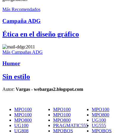
Más Recomendados
Campaña ADG
Ética en el diseño gráfico
Más Campañas ADG
Humor
Sin estilo
Autor:
Vargas - webargas2.blogspot.com
MPO100
MPO100
MPO100
MPO100
MPO100
MPO800
MPO800
MPO800
UG100
UG100
PRAGMATIC555
UG555
UG808
MPOBOS
MPOBOS