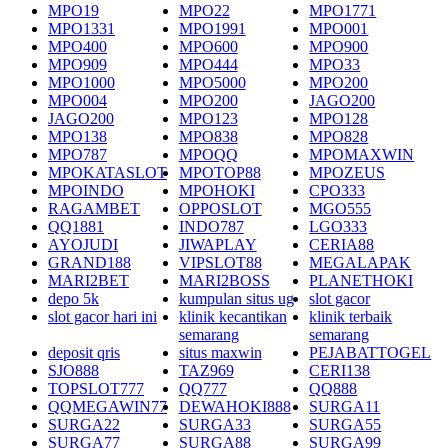
MPO19
MPO22
MPO1771
MPO1331
MPO1991
MPO001
MPO400
MPO600
MPO900
MPO909
MPO444
MPO33
MPO1000
MPO5000
MPO200
MPO004
MPO200
JAGO200
JAGO200
MPO123
MPO128
MPO138
MPO838
MPO828
MPO787
MPOQQ
MPOMAXWIN
MPOKATASLOT
MPOTOP88
MPOZEUS
MPOINDO
MPOHOKI
CPO333
RAGAMBET
OPPOSLOT
MGO555
QQ1881
INDO787
LGO333
AYOJUDI
JIWAPLAY
CERIA88
GRAND188
VIPSLOT88
MEGALAPAK
MARI2BET
MARI2BOSS
PLANETHOKI
depo 5k
kumpulan situs ug
slot gacor
slot gacor hari ini
klinik kecantikan
klinik terbaik
semarang
semarang
deposit qris
situs maxwin
PEJABATTOGEL
SJO888
TAZ969
CERI138
TOPSLOT777
QQ777
QQ888
QQMEGAWIN77
DEWAHOKI888
SURGA11
SURGA22
SURGA33
SURGA55
SURGA77
SURGA88
SURGA99