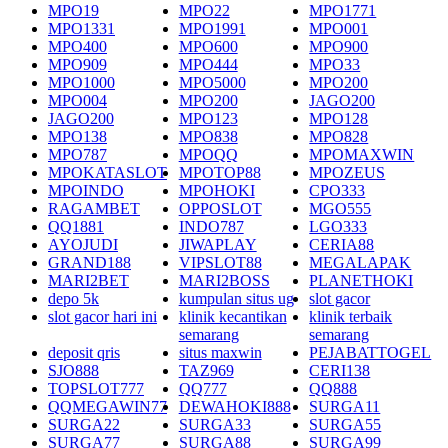
MPO19
MPO22
MPO1771
MPO1331
MPO1991
MPO001
MPO400
MPO600
MPO900
MPO909
MPO444
MPO33
MPO1000
MPO5000
MPO200
MPO004
MPO200
JAGO200
JAGO200
MPO123
MPO128
MPO138
MPO838
MPO828
MPO787
MPOQQ
MPOMAXWIN
MPOKATASLOT
MPOTOP88
MPOZEUS
MPOINDO
MPOHOKI
CPO333
RAGAMBET
OPPOSLOT
MGO555
QQ1881
INDO787
LGO333
AYOJUDI
JIWAPLAY
CERIA88
GRAND188
VIPSLOT88
MEGALAPAK
MARI2BET
MARI2BOSS
PLANETHOKI
depo 5k
kumpulan situs ug
slot gacor
slot gacor hari ini
klinik kecantikan
klinik terbaik
semarang
semarang
deposit qris
situs maxwin
PEJABATTOGEL
SJO888
TAZ969
CERI138
TOPSLOT777
QQ777
QQ888
QQMEGAWIN77
DEWAHOKI888
SURGA11
SURGA22
SURGA33
SURGA55
SURGA77
SURGA88
SURGA99