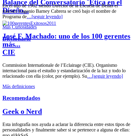
Balance del Conversatorio ¨Etica en el
En el año de 1962 siendo Director de la Escuela de Bellas el
Diseño...
maestro Eugenio Barney Cabrera se creó bajo el nombre de
Programa de
…[seguir leyendo]
Más Curiosidades
José F. Machado: uno de los 100 gerentes
Diccionario
más...
CIE
Commission Internationale de l’Eclairage (CIE). Organismo
internacional para el estudio y estandarización de la luz y todo lo
relacionado con ella (color, por ejemplo). Su
…[seguir leyendo]
Más definiciones
Recomendados
Geek o Nerd
Esta infografía nos ayuda a aclarar la diferencia entre estos tipos de
personalidades y finalmente saber si se pertenece a alguna de ellas:
goo.gl/kkSaS