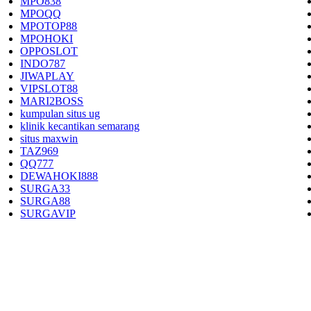
MPO838
MPOQQ
MPOTOP88
MPOHOKI
OPPOSLOT
INDO787
JIWAPLAY
VIPSLOT88
MARI2BOSS
kumpulan situs ug
klinik kecantikan semarang
situs maxwin
TAZ969
QQ777
DEWAHOKI888
SURGA33
SURGA88
SURGAVIP