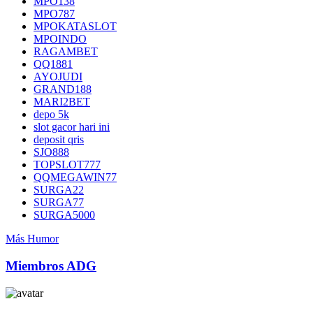
MPO138
MPO787
MPOKATASLOT
MPOINDO
RAGAMBET
QQ1881
AYOJUDI
GRAND188
MARI2BET
depo 5k
slot gacor hari ini
deposit qris
SJO888
TOPSLOT777
QQMEGAWIN77
SURGA22
SURGA77
SURGA5000
Más Humor
Miembros ADG