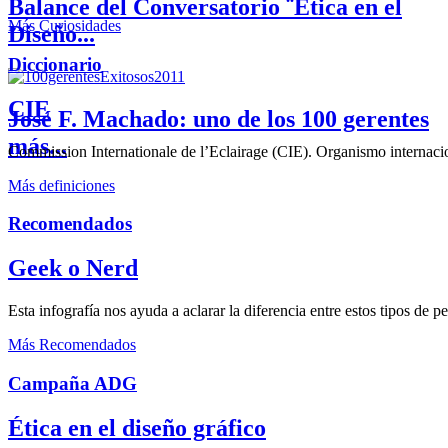
Balance del Conversatorio ¨Etica en el
Más Curiosidades
Diseño...
Diccionario
CIE
José F. Machado: uno de los 100 gerentes
más...
Commission Internationale de l’Eclairage (CIE). Organismo internaciona
Más definiciones
Recomendados
Geek o Nerd
Esta infografía nos ayuda a aclarar la diferencia entre estos tipos de 
Más Recomendados
Campaña ADG
Ética en el diseño gráfico