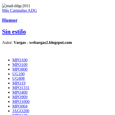
Más Campañas ADG
Humor
Sin estilo
Autor:
Vargas - webargas2.blogspot.com
MPO100
MPO100
MPO800
UG100
UG808
MPO19
MPO1331
MPO400
MPO909
MPO1000
MPO004
JAGO200