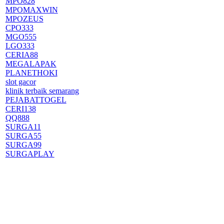
MPO828
MPOMAXWIN
MPOZEUS
CPO333
MGO555
LGO333
CERIA88
MEGALAPAK
PLANETHOKI
slot gacor
klinik terbaik semarang
PEJABATTOGEL
CERI138
QQ888
SURGA11
SURGA55
SURGA99
SURGAPLAY