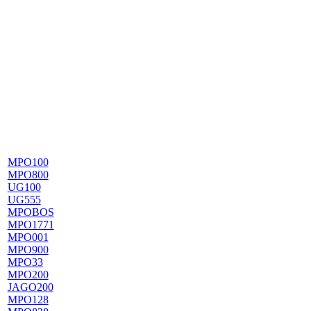
MPO100
MPO800
UG100
UG555
MPOBOS
MPO1771
MPO001
MPO900
MPO33
MPO200
JAGO200
MPO128