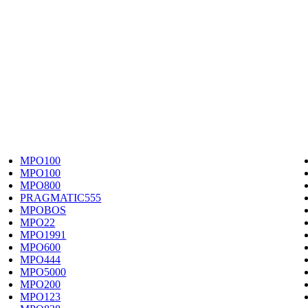
MPO100
MPO100
MPO800
PRAGMATIC555
MPOBOS
MPO22
MPO1991
MPO600
MPO444
MPO5000
MPO200
MPO123