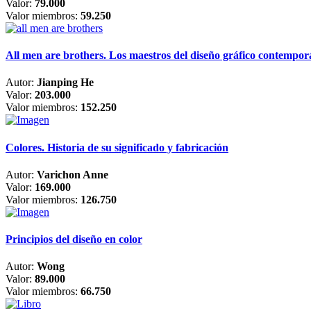
Valor:
79.000
Valor miembros:
59.250
All men are brothers. Los maestros del diseño gráfico contempo
Autor:
Jianping He
Valor:
203.000
Valor miembros:
152.250
Colores. Historia de su significado y fabricación
Autor:
Varichon Anne
Valor:
169.000
Valor miembros:
126.750
Principios del diseño en color
Autor:
Wong
Valor:
89.000
Valor miembros:
66.750