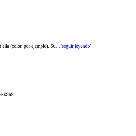
 ella (color, por ejemplo). Su
…[seguir leyendo]
gl/kkSaS