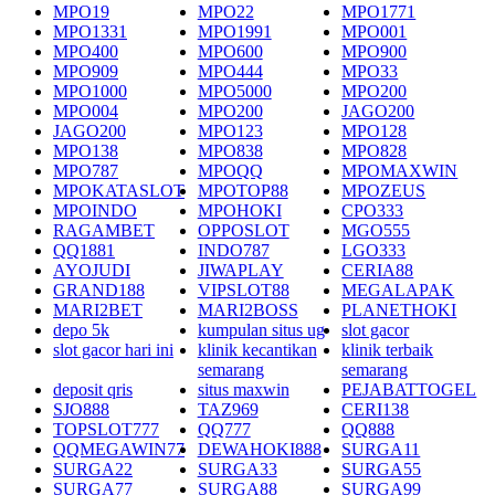
MPO19
MPO22
MPO1771
MPO1331
MPO1991
MPO001
MPO400
MPO600
MPO900
MPO909
MPO444
MPO33
MPO1000
MPO5000
MPO200
MPO004
MPO200
JAGO200
JAGO200
MPO123
MPO128
MPO138
MPO838
MPO828
MPO787
MPOQQ
MPOMAXWIN
MPOKATASLOT
MPOTOP88
MPOZEUS
MPOINDO
MPOHOKI
CPO333
RAGAMBET
OPPOSLOT
MGO555
QQ1881
INDO787
LGO333
AYOJUDI
JIWAPLAY
CERIA88
GRAND188
VIPSLOT88
MEGALAPAK
MARI2BET
MARI2BOSS
PLANETHOKI
depo 5k
kumpulan situs ug
slot gacor
slot gacor hari ini
klinik kecantikan
klinik terbaik
semarang
semarang
deposit qris
situs maxwin
PEJABATTOGEL
SJO888
TAZ969
CERI138
TOPSLOT777
QQ777
QQ888
QQMEGAWIN77
DEWAHOKI888
SURGA11
SURGA22
SURGA33
SURGA55
SURGA77
SURGA88
SURGA99