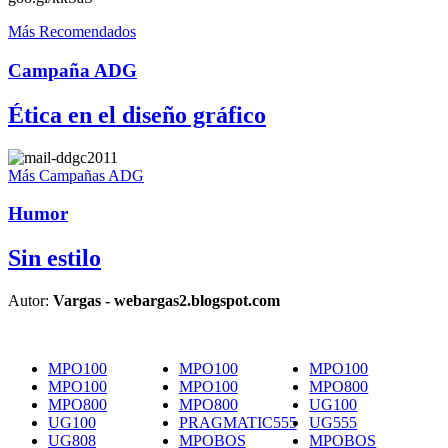
Más Recomendados
Campaña ADG
Ética en el diseño gráfico
Más Campañas ADG
Humor
Sin estilo
Autor:
Vargas - webargas2.blogspot.com
MPO100
MPO100
MPO100
MPO100
MPO100
MPO800
MPO800
MPO800
UG100
UG100
PRAGMATIC555
UG555
UG808
MPOBOS
MPOBOS