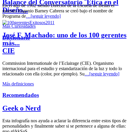
Balance del Conversatorio ¨Etica en el
En el año de 1962 siendo Director de la Escuela de Bellas el
Diseño...
maestro Eugenio Barney Cabrera se creó bajo el nombre de
Programa de
…[seguir leyendo]
Más Curiosidades
José F. Machado: uno de los 100 gerentes
Diccionario
más...
CIE
Commission Internationale de l’Eclairage (CIE). Organismo
internacional para el estudio y estandarización de la luz y todo lo
relacionado con ella (color, por ejemplo). Su
…[seguir leyendo]
Más definiciones
Recomendados
Geek o Nerd
Esta infografía nos ayuda a aclarar la diferencia entre estos tipos de
personalidades y finalmente saber si se pertenece a alguna de ellas:
goo.gl/kkSaS