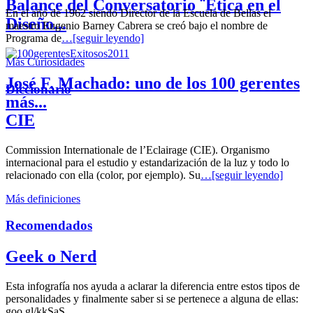
Balance del Conversatorio ¨Etica en el
En el año de 1962 siendo Director de la Escuela de Bellas el
Diseño...
maestro Eugenio Barney Cabrera se creó bajo el nombre de
Programa de
…[seguir leyendo]
Más Curiosidades
José F. Machado: uno de los 100 gerentes
Diccionario
más...
CIE
Commission Internationale de l’Eclairage (CIE). Organismo
internacional para el estudio y estandarización de la luz y todo lo
relacionado con ella (color, por ejemplo). Su
…[seguir leyendo]
Más definiciones
Recomendados
Geek o Nerd
Esta infografía nos ayuda a aclarar la diferencia entre estos tipos de
personalidades y finalmente saber si se pertenece a alguna de ellas:
goo.gl/kkSaS