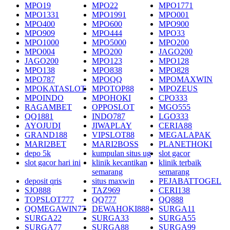
MPO19
MPO22
MPO1771
MPO1331
MPO1991
MPO001
MPO400
MPO600
MPO900
MPO909
MPO444
MPO33
MPO1000
MPO5000
MPO200
MPO004
MPO200
JAGO200
JAGO200
MPO123
MPO128
MPO138
MPO838
MPO828
MPO787
MPOQQ
MPOMAXWIN
MPOKATASLOT
MPOTOP88
MPOZEUS
MPOINDO
MPOHOKI
CPO333
RAGAMBET
OPPOSLOT
MGO555
QQ1881
INDO787
LGO333
AYOJUDI
JIWAPLAY
CERIA88
GRAND188
VIPSLOT88
MEGALAPAK
MARI2BET
MARI2BOSS
PLANETHOKI
depo 5k
kumpulan situs ug
slot gacor
slot gacor hari ini
klinik kecantikan
klinik terbaik
semarang
semarang
deposit qris
situs maxwin
PEJABATTOGEL
SJO888
TAZ969
CERI138
TOPSLOT777
QQ777
QQ888
QQMEGAWIN77
DEWAHOKI888
SURGA11
SURGA22
SURGA33
SURGA55
SURGA77
SURGA88
SURGA99