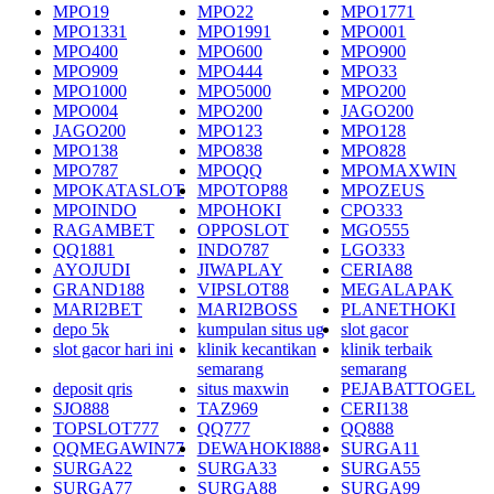
MPO19
MPO22
MPO1771
MPO1331
MPO1991
MPO001
MPO400
MPO600
MPO900
MPO909
MPO444
MPO33
MPO1000
MPO5000
MPO200
MPO004
MPO200
JAGO200
JAGO200
MPO123
MPO128
MPO138
MPO838
MPO828
MPO787
MPOQQ
MPOMAXWIN
MPOKATASLOT
MPOTOP88
MPOZEUS
MPOINDO
MPOHOKI
CPO333
RAGAMBET
OPPOSLOT
MGO555
QQ1881
INDO787
LGO333
AYOJUDI
JIWAPLAY
CERIA88
GRAND188
VIPSLOT88
MEGALAPAK
MARI2BET
MARI2BOSS
PLANETHOKI
depo 5k
kumpulan situs ug
slot gacor
slot gacor hari ini
klinik kecantikan
klinik terbaik
semarang
semarang
deposit qris
situs maxwin
PEJABATTOGEL
SJO888
TAZ969
CERI138
TOPSLOT777
QQ777
QQ888
QQMEGAWIN77
DEWAHOKI888
SURGA11
SURGA22
SURGA33
SURGA55
SURGA77
SURGA88
SURGA99