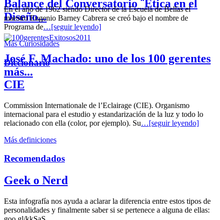
Balance del Conversatorio ¨Etica en el
En el año de 1962 siendo Director de la Escuela de Bellas el
Diseño...
maestro Eugenio Barney Cabrera se creó bajo el nombre de
Programa de
…[seguir leyendo]
Más Curiosidades
José F. Machado: uno de los 100 gerentes
Diccionario
más...
CIE
Commission Internationale de l’Eclairage (CIE). Organismo
internacional para el estudio y estandarización de la luz y todo lo
relacionado con ella (color, por ejemplo). Su
…[seguir leyendo]
Más definiciones
Recomendados
Geek o Nerd
Esta infografía nos ayuda a aclarar la diferencia entre estos tipos de
personalidades y finalmente saber si se pertenece a alguna de ellas:
goo.gl/kkSaS