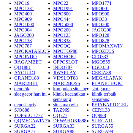
MPO19
MPO22
MPO1771
MPO1331
MPO1991
MPO001
MPO400
MPO600
MPO900
MPO909
MPO444
MPO33
MPO1000
MPO5000
MPO200
MPO004
MPO200
JAGO200
JAGO200
MPO123
MPO128
MPO138
MPO838
MPO828
MPO787
MPOQQ
MPOMAXWIN
MPOKATASLOT
MPOTOP88
MPOZEUS
MPOINDO
MPOHOKI
CPO333
RAGAMBET
OPPOSLOT
MGO555
QQ1881
INDO787
LGO333
AYOJUDI
JIWAPLAY
CERIA88
GRAND188
VIPSLOT88
MEGALAPAK
MARI2BET
MARI2BOSS
PLANETHOKI
depo 5k
kumpulan situs ug
slot gacor
slot gacor hari ini
klinik kecantikan
klinik terbaik
semarang
semarang
deposit qris
situs maxwin
PEJABATTOGEL
SJO888
TAZ969
CERI138
TOPSLOT777
QQ777
QQ888
QQMEGAWIN77
DEWAHOKI888
SURGA11
SURGA22
SURGA33
SURGA55
SURGA77
SURGA88
SURGA99