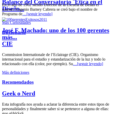
Balance del Conversatorio ¨Etica en el
En el año de 1962 siendo Director de la Escuela de Bellas el
Diseño...
maestro Eugenio Barney Cabrera se creó bajo el nombre de
Programa de
…[seguir leyendo]
Más Curiosidades
José F. Machado: uno de los 100 gerentes
Diccionario
más...
CIE
Commission Internationale de l’Eclairage (CIE). Organismo
internacional para el estudio y estandarización de la luz y todo lo
relacionado con ella (color, por ejemplo). Su
…[seguir leyendo]
Más definiciones
Recomendados
Geek o Nerd
Esta infografía nos ayuda a aclarar la diferencia entre estos tipos de
personalidades y finalmente saber si se pertenece a alguna de ellas:
goo.gl/kkSaS