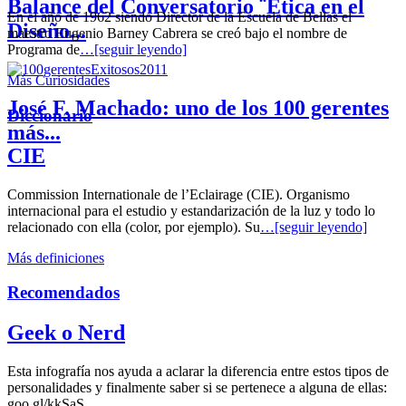
Balance del Conversatorio ¨Etica en el
En el año de 1962 siendo Director de la Escuela de Bellas el
Diseño...
maestro Eugenio Barney Cabrera se creó bajo el nombre de
Programa de
…[seguir leyendo]
Más Curiosidades
José F. Machado: uno de los 100 gerentes
Diccionario
más...
CIE
Commission Internationale de l’Eclairage (CIE). Organismo
internacional para el estudio y estandarización de la luz y todo lo
relacionado con ella (color, por ejemplo). Su
…[seguir leyendo]
Más definiciones
Recomendados
Geek o Nerd
Esta infografía nos ayuda a aclarar la diferencia entre estos tipos de
personalidades y finalmente saber si se pertenece a alguna de ellas:
goo.gl/kkSaS