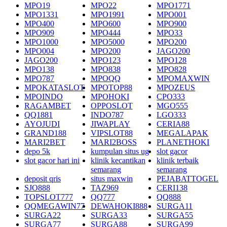
MPO19
MPO22
MPO1771
MPO1331
MPO1991
MPO001
MPO400
MPO600
MPO900
MPO909
MPO444
MPO33
MPO1000
MPO5000
MPO200
MPO004
MPO200
JAGO200
JAGO200
MPO123
MPO128
MPO138
MPO838
MPO828
MPO787
MPOQQ
MPOMAXWIN
MPOKATASLOT
MPOTOP88
MPOZEUS
MPOINDO
MPOHOKI
CPO333
RAGAMBET
OPPOSLOT
MGO555
QQ1881
INDO787
LGO333
AYOJUDI
JIWAPLAY
CERIA88
GRAND188
VIPSLOT88
MEGALAPAK
MARI2BET
MARI2BOSS
PLANETHOKI
depo 5k
kumpulan situs ug
slot gacor
slot gacor hari ini
klinik kecantikan
klinik terbaik
semarang
semarang
deposit qris
situs maxwin
PEJABATTOGEL
SJO888
TAZ969
CERI138
TOPSLOT777
QQ777
QQ888
QQMEGAWIN77
DEWAHOKI888
SURGA11
SURGA22
SURGA33
SURGA55
SURGA77
SURGA88
SURGA99