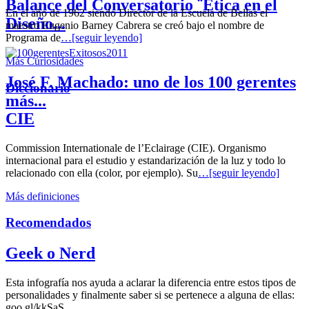
Balance del Conversatorio ¨Etica en el
En el año de 1962 siendo Director de la Escuela de Bellas el
Diseño...
maestro Eugenio Barney Cabrera se creó bajo el nombre de
Programa de
…[seguir leyendo]
Más Curiosidades
José F. Machado: uno de los 100 gerentes
Diccionario
más...
CIE
Commission Internationale de l’Eclairage (CIE). Organismo
internacional para el estudio y estandarización de la luz y todo lo
relacionado con ella (color, por ejemplo). Su
…[seguir leyendo]
Más definiciones
Recomendados
Geek o Nerd
Esta infografía nos ayuda a aclarar la diferencia entre estos tipos de
personalidades y finalmente saber si se pertenece a alguna de ellas:
goo.gl/kkSaS