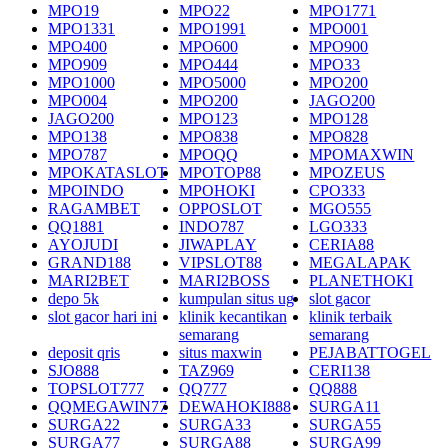
MPO19
MPO22
MPO1771
MPO1331
MPO1991
MPO001
MPO400
MPO600
MPO900
MPO909
MPO444
MPO33
MPO1000
MPO5000
MPO200
MPO004
MPO200
JAGO200
JAGO200
MPO123
MPO128
MPO138
MPO838
MPO828
MPO787
MPOQQ
MPOMAXWIN
MPOKATASLOT
MPOTOP88
MPOZEUS
MPOINDO
MPOHOKI
CPO333
RAGAMBET
OPPOSLOT
MGO555
QQ1881
INDO787
LGO333
AYOJUDI
JIWAPLAY
CERIA88
GRAND188
VIPSLOT88
MEGALAPAK
MARI2BET
MARI2BOSS
PLANETHOKI
depo 5k
kumpulan situs ug
slot gacor
slot gacor hari ini
klinik kecantikan
klinik terbaik
semarang
semarang
deposit qris
situs maxwin
PEJABATTOGEL
SJO888
TAZ969
CERI138
TOPSLOT777
QQ777
QQ888
QQMEGAWIN77
DEWAHOKI888
SURGA11
SURGA22
SURGA33
SURGA55
SURGA77
SURGA88
SURGA99