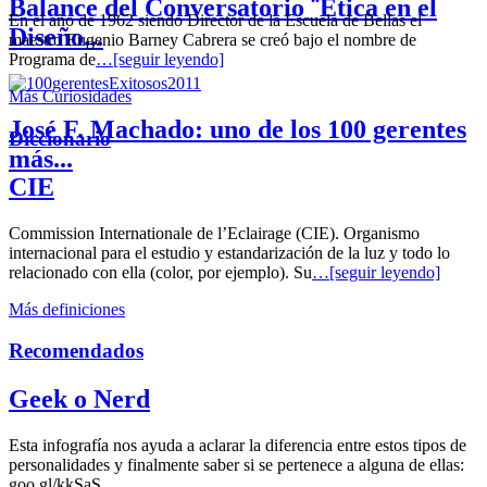
Balance del Conversatorio ¨Etica en el
En el año de 1962 siendo Director de la Escuela de Bellas el
Diseño...
maestro Eugenio Barney Cabrera se creó bajo el nombre de
Programa de
…[seguir leyendo]
Más Curiosidades
José F. Machado: uno de los 100 gerentes
Diccionario
más...
CIE
Commission Internationale de l’Eclairage (CIE). Organismo
internacional para el estudio y estandarización de la luz y todo lo
relacionado con ella (color, por ejemplo). Su
…[seguir leyendo]
Más definiciones
Recomendados
Geek o Nerd
Esta infografía nos ayuda a aclarar la diferencia entre estos tipos de
personalidades y finalmente saber si se pertenece a alguna de ellas:
goo.gl/kkSaS