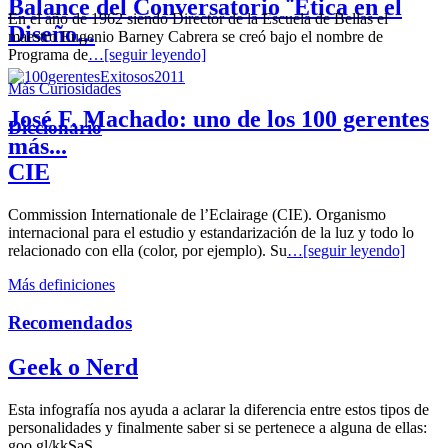
Balance del Conversatorio ¨Etica en el
En el año de 1962 siendo Director de la Escuela de Bellas el
Diseño...
maestro Eugenio Barney Cabrera se creó bajo el nombre de
Programa de
…[seguir leyendo]
Más Curiosidades
José F. Machado: uno de los 100 gerentes
Diccionario
más...
CIE
Commission Internationale de l’Eclairage (CIE). Organismo
internacional para el estudio y estandarización de la luz y todo lo
relacionado con ella (color, por ejemplo). Su
…[seguir leyendo]
Más definiciones
Recomendados
Geek o Nerd
Esta infografía nos ayuda a aclarar la diferencia entre estos tipos de
personalidades y finalmente saber si se pertenece a alguna de ellas:
goo.gl/kkSaS