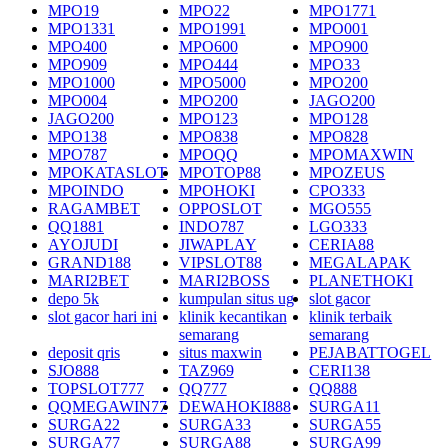
MPO19
MPO22
MPO1771
MPO1331
MPO1991
MPO001
MPO400
MPO600
MPO900
MPO909
MPO444
MPO33
MPO1000
MPO5000
MPO200
MPO004
MPO200
JAGO200
JAGO200
MPO123
MPO128
MPO138
MPO838
MPO828
MPO787
MPOQQ
MPOMAXWIN
MPOKATASLOT
MPOTOP88
MPOZEUS
MPOINDO
MPOHOKI
CPO333
RAGAMBET
OPPOSLOT
MGO555
QQ1881
INDO787
LGO333
AYOJUDI
JIWAPLAY
CERIA88
GRAND188
VIPSLOT88
MEGALAPAK
MARI2BET
MARI2BOSS
PLANETHOKI
depo 5k
kumpulan situs ug
slot gacor
slot gacor hari ini
klinik kecantikan
klinik terbaik
semarang
semarang
deposit qris
situs maxwin
PEJABATTOGEL
SJO888
TAZ969
CERI138
TOPSLOT777
QQ777
QQ888
QQMEGAWIN77
DEWAHOKI888
SURGA11
SURGA22
SURGA33
SURGA55
SURGA77
SURGA88
SURGA99