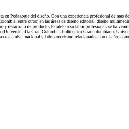
ta en Pedagogía del diseño. Con una experiencia profesional de mas de 
ia, entre otros) en las áreas de diseño editorial, diseño multimedia, 
eño y desarrollo de producto. Paralelo a su labor profesional, se ha ve
tá (Universidad la Gran Colombia, Politécnico Grancolombiano, Univers
oyectos a nivel nacional y latinoamericano relacionados con diseño, com