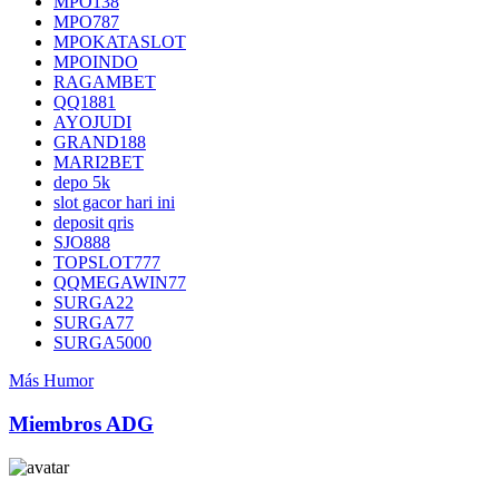
MPO138
MPO787
MPOKATASLOT
MPOINDO
RAGAMBET
QQ1881
AYOJUDI
GRAND188
MARI2BET
depo 5k
slot gacor hari ini
deposit qris
SJO888
TOPSLOT777
QQMEGAWIN77
SURGA22
SURGA77
SURGA5000
Más Humor
Miembros ADG