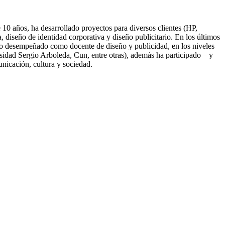
10 años, ha desarrollado proyectos para diversos clientes (HP,
diseño de identidad corporativa y diseño publicitario. En los últimos
nido desempeñado como docente de diseño y publicidad, en los niveles
idad Sergio Arboleda, Cun, entre otras), además ha participado – y
unicación, cultura y sociedad.