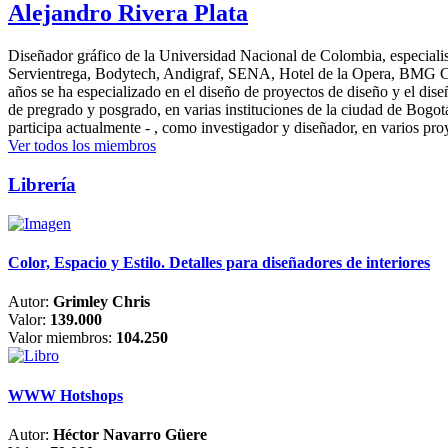
Alejandro Rivera Plata
Diseñador gráfico de la Universidad Nacional de Colombia, especialis
Servientrega, Bodytech, Andigraf, SENA, Hotel de la Opera, BMG Colomb
años se ha especializado en el diseño de proyectos de diseño y el dis
de pregrado y posgrado, en varias instituciones de la ciudad de Bogo
participa actualmente - , como investigador y diseñador, en varios pr
Ver todos los miembros
Librería
Color, Espacio y Estilo. Detalles para diseñadores de interiores
Autor:
Grimley Chris
Valor:
139.000
Valor miembros:
104.250
WWW Hotshops
Autor:
Héctor Navarro Güere