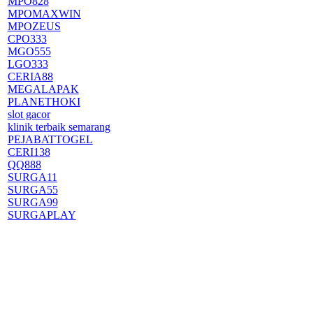
MPO828
MPOMAXWIN
MPOZEUS
CPO333
MGO555
LGO333
CERIA88
MEGALAPAK
PLANETHOKI
slot gacor
klinik terbaik semarang
PEJABATTOGEL
CERI138
QQ888
SURGA11
SURGA55
SURGA99
SURGAPLAY