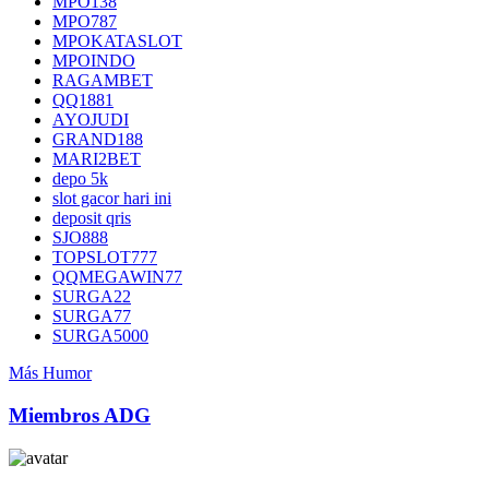
MPO138
MPO787
MPOKATASLOT
MPOINDO
RAGAMBET
QQ1881
AYOJUDI
GRAND188
MARI2BET
depo 5k
slot gacor hari ini
deposit qris
SJO888
TOPSLOT777
QQMEGAWIN77
SURGA22
SURGA77
SURGA5000
Más Humor
Miembros ADG