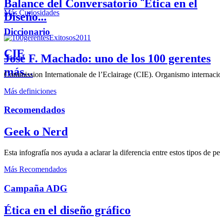
Balance del Conversatorio ¨Etica en el
Más Curiosidades
Diseño...
Diccionario
CIE
José F. Machado: uno de los 100 gerentes
más...
Commission Internationale de l’Eclairage (CIE). Organismo internaciona
Más definiciones
Recomendados
Geek o Nerd
Esta infografía nos ayuda a aclarar la diferencia entre estos tipos de 
Más Recomendados
Campaña ADG
Ética en el diseño gráfico