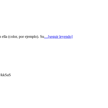
 ella (color, por ejemplo). Su
…[seguir leyendo]
gl/kkSaS