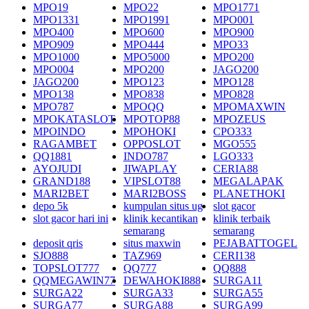
MPO19
MPO22
MPO1771
MPO1331
MPO1991
MPO001
MPO400
MPO600
MPO900
MPO909
MPO444
MPO33
MPO1000
MPO5000
MPO200
MPO004
MPO200
JAGO200
JAGO200
MPO123
MPO128
MPO138
MPO838
MPO828
MPO787
MPOQQ
MPOMAXWIN
MPOKATASLOT
MPOTOP88
MPOZEUS
MPOINDO
MPOHOKI
CPO333
RAGAMBET
OPPOSLOT
MGO555
QQ1881
INDO787
LGO333
AYOJUDI
JIWAPLAY
CERIA88
GRAND188
VIPSLOT88
MEGALAPAK
MARI2BET
MARI2BOSS
PLANETHOKI
depo 5k
kumpulan situs ug
slot gacor
slot gacor hari ini
klinik kecantikan
klinik terbaik
semarang
semarang
deposit qris
situs maxwin
PEJABATTOGEL
SJO888
TAZ969
CERI138
TOPSLOT777
QQ777
QQ888
QQMEGAWIN77
DEWAHOKI888
SURGA11
SURGA22
SURGA33
SURGA55
SURGA77
SURGA88
SURGA99