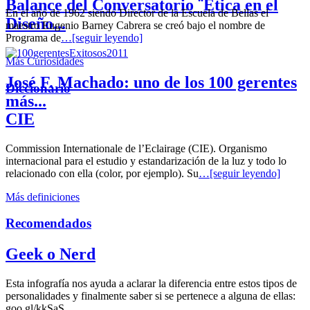
Balance del Conversatorio ¨Etica en el
En el año de 1962 siendo Director de la Escuela de Bellas el
Diseño...
maestro Eugenio Barney Cabrera se creó bajo el nombre de
Programa de
…[seguir leyendo]
Más Curiosidades
José F. Machado: uno de los 100 gerentes
Diccionario
más...
CIE
Commission Internationale de l’Eclairage (CIE). Organismo
internacional para el estudio y estandarización de la luz y todo lo
relacionado con ella (color, por ejemplo). Su
…[seguir leyendo]
Más definiciones
Recomendados
Geek o Nerd
Esta infografía nos ayuda a aclarar la diferencia entre estos tipos de
personalidades y finalmente saber si se pertenece a alguna de ellas:
goo.gl/kkSaS