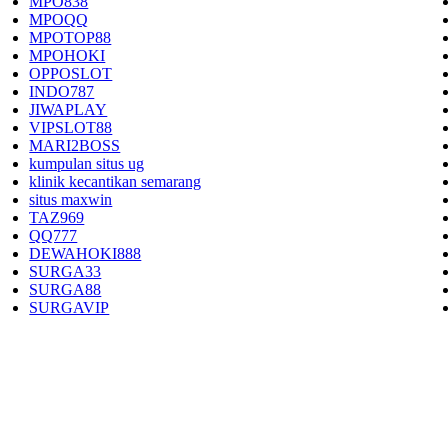
MPO838
MPOQQ
MPOTOP88
MPOHOKI
OPPOSLOT
INDO787
JIWAPLAY
VIPSLOT88
MARI2BOSS
kumpulan situs ug
klinik kecantikan semarang
situs maxwin
TAZ969
QQ777
DEWAHOKI888
SURGA33
SURGA88
SURGAVIP