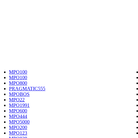
MPO100
MPO100
MPO800
PRAGMATIC555
MPOBOS
MPO22
MPO1991
MPO600
MPO444
MPO5000
MPO200
MPO123