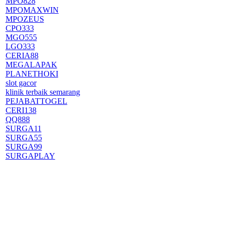
MPO828
MPOMAXWIN
MPOZEUS
CPO333
MGO555
LGO333
CERIA88
MEGALAPAK
PLANETHOKI
slot gacor
klinik terbaik semarang
PEJABATTOGEL
CERI138
QQ888
SURGA11
SURGA55
SURGA99
SURGAPLAY