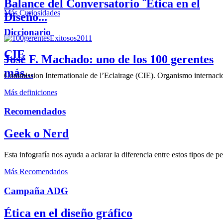
Balance del Conversatorio ¨Etica en el
Más Curiosidades
Diseño...
Diccionario
CIE
José F. Machado: uno de los 100 gerentes
más...
Commission Internationale de l’Eclairage (CIE). Organismo internaciona
Más definiciones
Recomendados
Geek o Nerd
Esta infografía nos ayuda a aclarar la diferencia entre estos tipos de 
Más Recomendados
Campaña ADG
Ética en el diseño gráfico