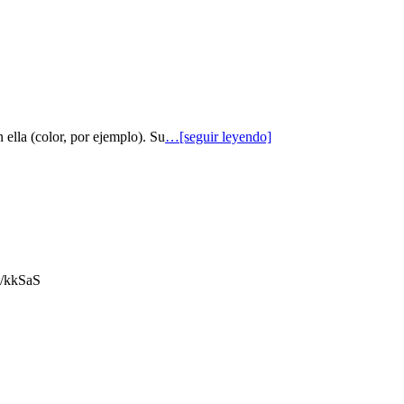
 ella (color, por ejemplo). Su
…[seguir leyendo]
gl/kkSaS