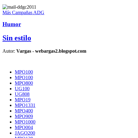
Más Campañas ADG
Humor
Sin estilo
Autor:
Vargas - webargas2.blogspot.com
MPO100
MPO100
MPO800
UG100
UG808
MPO19
MPO1331
MPO400
MPO909
MPO1000
MPO004
JAGO200