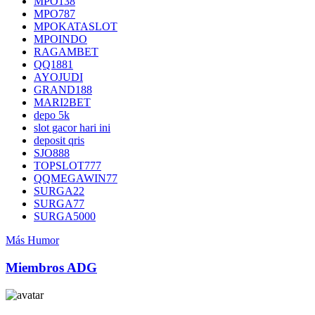
MPO138
MPO787
MPOKATASLOT
MPOINDO
RAGAMBET
QQ1881
AYOJUDI
GRAND188
MARI2BET
depo 5k
slot gacor hari ini
deposit qris
SJO888
TOPSLOT777
QQMEGAWIN77
SURGA22
SURGA77
SURGA5000
Más Humor
Miembros ADG