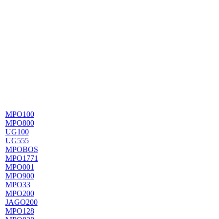
MPO100
MPO800
UG100
UG555
MPOBOS
MPO1771
MPO001
MPO900
MPO33
MPO200
JAGO200
MPO128