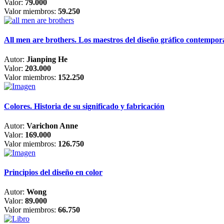
Valor:
79.000
Valor miembros:
59.250
All men are brothers. Los maestros del diseño gráfico contempo
Autor:
Jianping He
Valor:
203.000
Valor miembros:
152.250
Colores. Historia de su significado y fabricación
Autor:
Varichon Anne
Valor:
169.000
Valor miembros:
126.750
Principios del diseño en color
Autor:
Wong
Valor:
89.000
Valor miembros:
66.750