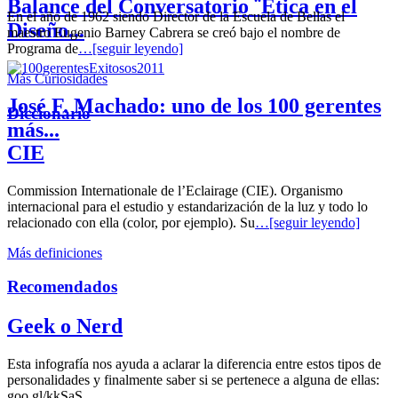
Balance del Conversatorio ¨Etica en el
En el año de 1962 siendo Director de la Escuela de Bellas el
Diseño...
maestro Eugenio Barney Cabrera se creó bajo el nombre de
Programa de
…[seguir leyendo]
Más Curiosidades
José F. Machado: uno de los 100 gerentes
Diccionario
más...
CIE
Commission Internationale de l’Eclairage (CIE). Organismo
internacional para el estudio y estandarización de la luz y todo lo
relacionado con ella (color, por ejemplo). Su
…[seguir leyendo]
Más definiciones
Recomendados
Geek o Nerd
Esta infografía nos ayuda a aclarar la diferencia entre estos tipos de
personalidades y finalmente saber si se pertenece a alguna de ellas:
goo.gl/kkSaS