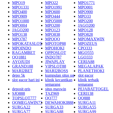
MPO19
MPO22
MPO1771
MPO1331
MPO1991
MPO001
MPO400
MPO600
MPO900
MPO909
MPO444
MPO33
MPO1000
MPO5000
MPO200
MPO004
MPO200
JAGO200
JAGO200
MPO123
MPO128
MPO138
MPO838
MPO828
MPO787
MPOQQ
MPOMAXWIN
MPOKATASLOT
MPOTOP88
MPOZEUS
MPOINDO
MPOHOKI
CPO333
RAGAMBET
OPPOSLOT
MGO555
QQ1881
INDO787
LGO333
AYOJUDI
JIWAPLAY
CERIA88
GRAND188
VIPSLOT88
MEGALAPAK
MARI2BET
MARI2BOSS
PLANETHOKI
depo 5k
kumpulan situs ug
slot gacor
slot gacor hari ini
klinik kecantikan
klinik terbaik
semarang
semarang
deposit qris
situs maxwin
PEJABATTOGEL
SJO888
TAZ969
CERI138
TOPSLOT777
QQ777
QQ888
QQMEGAWIN77
DEWAHOKI888
SURGA11
SURGA22
SURGA33
SURGA55
SURGA77
SURGA88
SURGA99