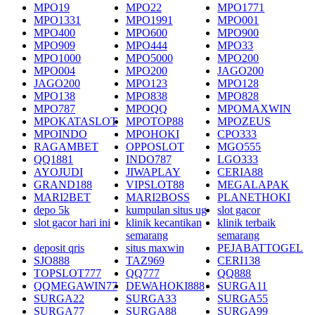
MPO19
MPO22
MPO1771
MPO1331
MPO1991
MPO001
MPO400
MPO600
MPO900
MPO909
MPO444
MPO33
MPO1000
MPO5000
MPO200
MPO004
MPO200
JAGO200
JAGO200
MPO123
MPO128
MPO138
MPO838
MPO828
MPO787
MPOQQ
MPOMAXWIN
MPOKATASLOT
MPOTOP88
MPOZEUS
MPOINDO
MPOHOKI
CPO333
RAGAMBET
OPPOSLOT
MGO555
QQ1881
INDO787
LGO333
AYOJUDI
JIWAPLAY
CERIA88
GRAND188
VIPSLOT88
MEGALAPAK
MARI2BET
MARI2BOSS
PLANETHOKI
depo 5k
kumpulan situs ug
slot gacor
slot gacor hari ini
klinik kecantikan
klinik terbaik
semarang
semarang
deposit qris
situs maxwin
PEJABATTOGEL
SJO888
TAZ969
CERI138
TOPSLOT777
QQ777
QQ888
QQMEGAWIN77
DEWAHOKI888
SURGA11
SURGA22
SURGA33
SURGA55
SURGA77
SURGA88
SURGA99