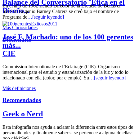
Balance del Conversatorio ¨Etica en el
En el año de 1962 siendo Director de la Escuela de Bellas el
Diseño...
maestro Eugenio Barney Cabrera se creó bajo el nombre de
Programa de
…[seguir leyendo]
Más Curiosidades
José F. Machado: uno de los 100 gerentes
Diccionario
más...
CIE
Commission Internationale de l’Eclairage (CIE). Organismo
internacional para el estudio y estandarización de la luz y todo lo
relacionado con ella (color, por ejemplo). Su
…[seguir leyendo]
Más definiciones
Recomendados
Geek o Nerd
Esta infografía nos ayuda a aclarar la diferencia entre estos tipos de
personalidades y finalmente saber si se pertenece a alguna de ellas:
goo.gl/kkSaS