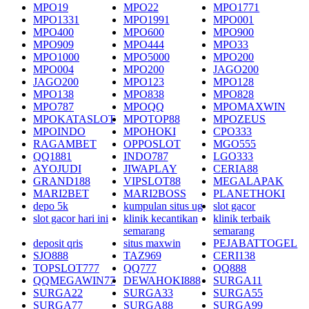
MPO19
MPO22
MPO1771
MPO1331
MPO1991
MPO001
MPO400
MPO600
MPO900
MPO909
MPO444
MPO33
MPO1000
MPO5000
MPO200
MPO004
MPO200
JAGO200
JAGO200
MPO123
MPO128
MPO138
MPO838
MPO828
MPO787
MPOQQ
MPOMAXWIN
MPOKATASLOT
MPOTOP88
MPOZEUS
MPOINDO
MPOHOKI
CPO333
RAGAMBET
OPPOSLOT
MGO555
QQ1881
INDO787
LGO333
AYOJUDI
JIWAPLAY
CERIA88
GRAND188
VIPSLOT88
MEGALAPAK
MARI2BET
MARI2BOSS
PLANETHOKI
depo 5k
kumpulan situs ug
slot gacor
slot gacor hari ini
klinik kecantikan
klinik terbaik
semarang
semarang
deposit qris
situs maxwin
PEJABATTOGEL
SJO888
TAZ969
CERI138
TOPSLOT777
QQ777
QQ888
QQMEGAWIN77
DEWAHOKI888
SURGA11
SURGA22
SURGA33
SURGA55
SURGA77
SURGA88
SURGA99