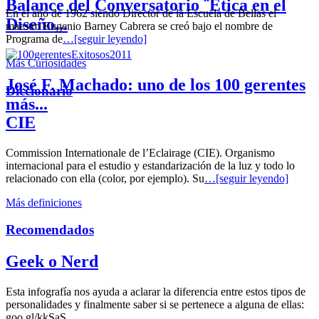
Balance del Conversatorio ¨Etica en el
En el año de 1962 siendo Director de la Escuela de Bellas el
Diseño...
maestro Eugenio Barney Cabrera se creó bajo el nombre de
Programa de
…[seguir leyendo]
Más Curiosidades
José F. Machado: uno de los 100 gerentes
Diccionario
más...
CIE
Commission Internationale de l’Eclairage (CIE). Organismo
internacional para el estudio y estandarización de la luz y todo lo
relacionado con ella (color, por ejemplo). Su
…[seguir leyendo]
Más definiciones
Recomendados
Geek o Nerd
Esta infografía nos ayuda a aclarar la diferencia entre estos tipos de
personalidades y finalmente saber si se pertenece a alguna de ellas:
goo.gl/kkSaS