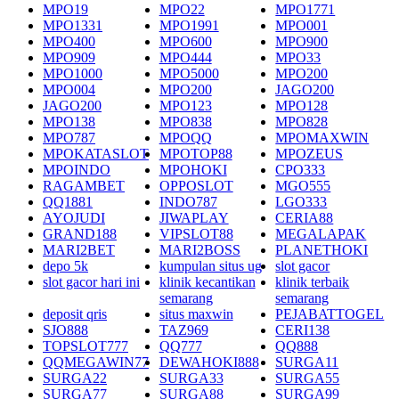
MPO19
MPO22
MPO1771
MPO1331
MPO1991
MPO001
MPO400
MPO600
MPO900
MPO909
MPO444
MPO33
MPO1000
MPO5000
MPO200
MPO004
MPO200
JAGO200
JAGO200
MPO123
MPO128
MPO138
MPO838
MPO828
MPO787
MPOQQ
MPOMAXWIN
MPOKATASLOT
MPOTOP88
MPOZEUS
MPOINDO
MPOHOKI
CPO333
RAGAMBET
OPPOSLOT
MGO555
QQ1881
INDO787
LGO333
AYOJUDI
JIWAPLAY
CERIA88
GRAND188
VIPSLOT88
MEGALAPAK
MARI2BET
MARI2BOSS
PLANETHOKI
depo 5k
kumpulan situs ug
slot gacor
slot gacor hari ini
klinik kecantikan
klinik terbaik
semarang
semarang
deposit qris
situs maxwin
PEJABATTOGEL
SJO888
TAZ969
CERI138
TOPSLOT777
QQ777
QQ888
QQMEGAWIN77
DEWAHOKI888
SURGA11
SURGA22
SURGA33
SURGA55
SURGA77
SURGA88
SURGA99