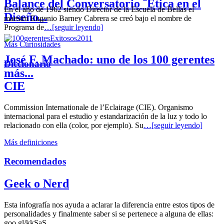
Balance del Conversatorio ¨Etica en el
En el año de 1962 siendo Director de la Escuela de Bellas el
Diseño...
maestro Eugenio Barney Cabrera se creó bajo el nombre de
Programa de
…[seguir leyendo]
Más Curiosidades
José F. Machado: uno de los 100 gerentes
Diccionario
más...
CIE
Commission Internationale de l’Eclairage (CIE). Organismo
internacional para el estudio y estandarización de la luz y todo lo
relacionado con ella (color, por ejemplo). Su
…[seguir leyendo]
Más definiciones
Recomendados
Geek o Nerd
Esta infografía nos ayuda a aclarar la diferencia entre estos tipos de
personalidades y finalmente saber si se pertenece a alguna de ellas:
goo.gl/kkSaS