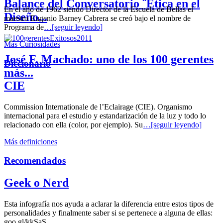
Balance del Conversatorio ¨Etica en el
En el año de 1962 siendo Director de la Escuela de Bellas el
Diseño...
maestro Eugenio Barney Cabrera se creó bajo el nombre de
Programa de
…[seguir leyendo]
Más Curiosidades
José F. Machado: uno de los 100 gerentes
Diccionario
más...
CIE
Commission Internationale de l’Eclairage (CIE). Organismo
internacional para el estudio y estandarización de la luz y todo lo
relacionado con ella (color, por ejemplo). Su
…[seguir leyendo]
Más definiciones
Recomendados
Geek o Nerd
Esta infografía nos ayuda a aclarar la diferencia entre estos tipos de
personalidades y finalmente saber si se pertenece a alguna de ellas:
goo.gl/kkSaS