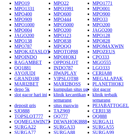
MPO19
MPO22
MPO1771
MPO1331
MPO1991
MPO001
MPO400
MPO600
MPO900
MPO909
MPO444
MPO33
MPO1000
MPO5000
MPO200
MPO004
MPO200
JAGO200
JAGO200
MPO123
MPO128
MPO138
MPO838
MPO828
MPO787
MPOQQ
MPOMAXWIN
MPOKATASLOT
MPOTOP88
MPOZEUS
MPOINDO
MPOHOKI
CPO333
RAGAMBET
OPPOSLOT
MGO555
QQ1881
INDO787
LGO333
AYOJUDI
JIWAPLAY
CERIA88
GRAND188
VIPSLOT88
MEGALAPAK
MARI2BET
MARI2BOSS
PLANETHOKI
depo 5k
kumpulan situs ug
slot gacor
slot gacor hari ini
klinik kecantikan
klinik terbaik
semarang
semarang
deposit qris
situs maxwin
PEJABATTOGEL
SJO888
TAZ969
CERI138
TOPSLOT777
QQ777
QQ888
QQMEGAWIN77
DEWAHOKI888
SURGA11
SURGA22
SURGA33
SURGA55
SURGA77
SURGA88
SURGA99