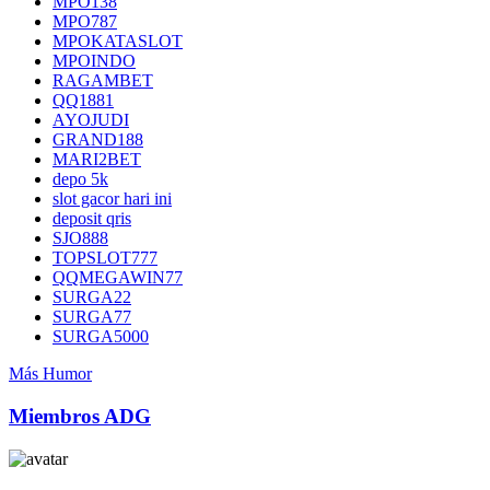
MPO138
MPO787
MPOKATASLOT
MPOINDO
RAGAMBET
QQ1881
AYOJUDI
GRAND188
MARI2BET
depo 5k
slot gacor hari ini
deposit qris
SJO888
TOPSLOT777
QQMEGAWIN77
SURGA22
SURGA77
SURGA5000
Más Humor
Miembros ADG