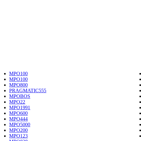
MPO100
MPO100
MPO800
PRAGMATIC555
MPOBOS
MPO22
MPO1991
MPO600
MPO444
MPO5000
MPO200
MPO123