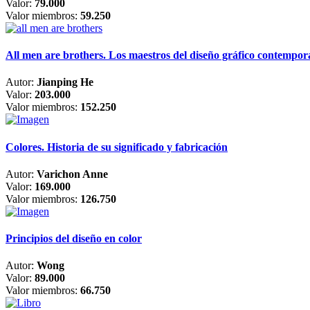
Valor:
79.000
Valor miembros:
59.250
All men are brothers. Los maestros del diseño gráfico contempo
Autor:
Jianping He
Valor:
203.000
Valor miembros:
152.250
Colores. Historia de su significado y fabricación
Autor:
Varichon Anne
Valor:
169.000
Valor miembros:
126.750
Principios del diseño en color
Autor:
Wong
Valor:
89.000
Valor miembros:
66.750