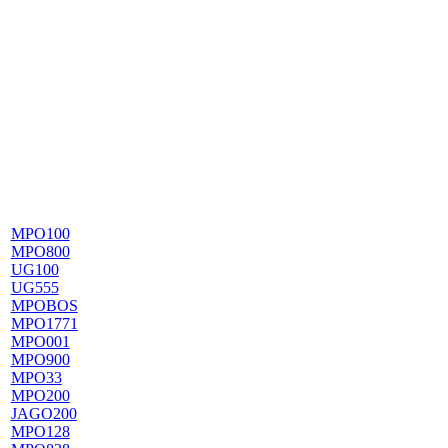
MPO100
MPO800
UG100
UG555
MPOBOS
MPO1771
MPO001
MPO900
MPO33
MPO200
JAGO200
MPO128