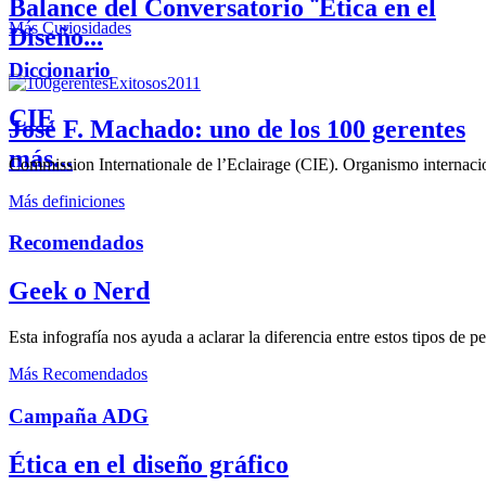
Balance del Conversatorio ¨Etica en el
Más Curiosidades
Diseño...
Diccionario
CIE
José F. Machado: uno de los 100 gerentes
más...
Commission Internationale de l’Eclairage (CIE). Organismo internaciona
Más definiciones
Recomendados
Geek o Nerd
Esta infografía nos ayuda a aclarar la diferencia entre estos tipos de 
Más Recomendados
Campaña ADG
Ética en el diseño gráfico