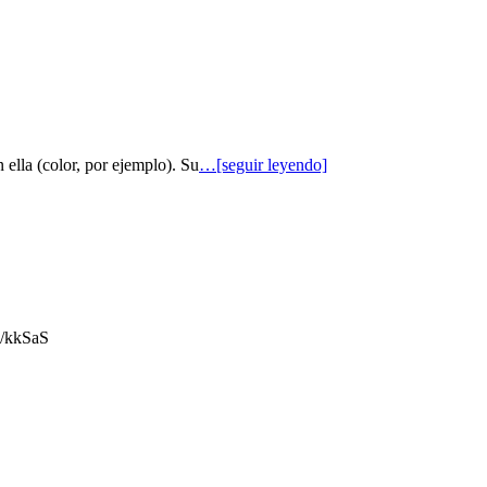
 ella (color, por ejemplo). Su
…[seguir leyendo]
gl/kkSaS