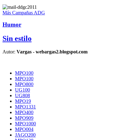
Más Campañas ADG
Humor
Sin estilo
Autor:
Vargas - webargas2.blogspot.com
MPO100
MPO100
MPO800
UG100
UG808
MPO19
MPO1331
MPO400
MPO909
MPO1000
MPO004
JAGO200