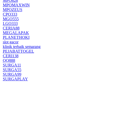
MPO828
MPOMAXWIN
MPOZEUS
CPO333
MGO555
LGO333
CERIA88
MEGALAPAK
PLANETHOKI
slot gacor
klinik terbaik semarang
PEJABATTOGEL
CERI138
QQ888
SURGA11
SURGA55
SURGA99
SURGAPLAY