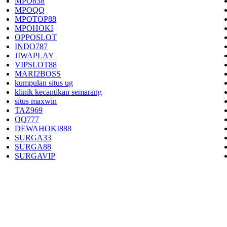
MPO838
MPOQQ
MPOTOP88
MPOHOKI
OPPOSLOT
INDO787
JIWAPLAY
VIPSLOT88
MARI2BOSS
kumpulan situs ug
klinik kecantikan semarang
situs maxwin
TAZ969
QQ777
DEWAHOKI888
SURGA33
SURGA88
SURGAVIP