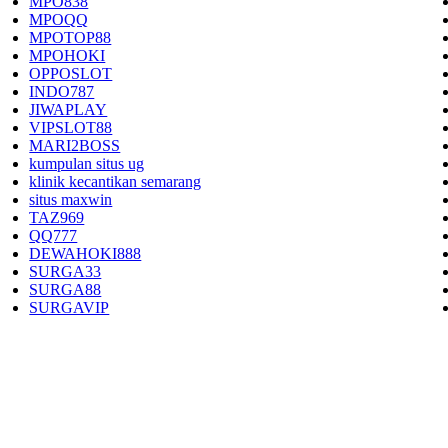
MPO838
MPOQQ
MPOTOP88
MPOHOKI
OPPOSLOT
INDO787
JIWAPLAY
VIPSLOT88
MARI2BOSS
kumpulan situs ug
klinik kecantikan semarang
situs maxwin
TAZ969
QQ777
DEWAHOKI888
SURGA33
SURGA88
SURGAVIP