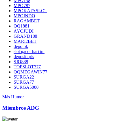
MPO138
MPO787
MPOKATASLOT
MPOINDO
RAGAMBET
QQ1881
AYOJUDI
GRAND188
MARI2BET
depo 5k
slot gacor hari ini
deposit qris
SJO888
TOPSLOT777
QQMEGAWIN77
SURGA22
SURGA77
SURGA5000
Más Humor
Miembros ADG