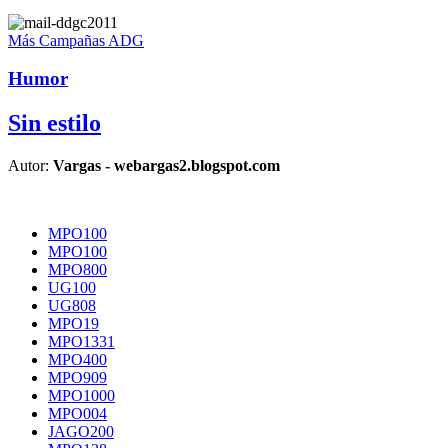
Más Campañas ADG
Humor
Sin estilo
Autor:
Vargas - webargas2.blogspot.com
MPO100
MPO100
MPO800
UG100
UG808
MPO19
MPO1331
MPO400
MPO909
MPO1000
MPO004
JAGO200