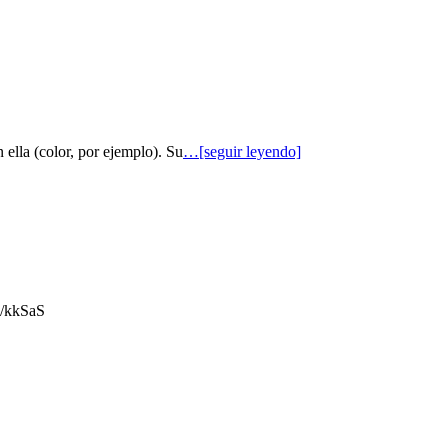
 ella (color, por ejemplo). Su
…[seguir leyendo]
gl/kkSaS