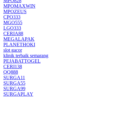
MPO828
MPOMAXWIN
MPOZEUS
CPO333
MGO555
LGO333
CERIA88
MEGALAPAK
PLANETHOKI
slot gacor
klinik terbaik semarang
PEJABATTOGEL
CERI138
QQ888
SURGA11
SURGA55
SURGA99
SURGAPLAY