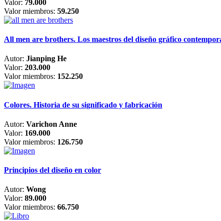
Valor:
79.000
Valor miembros:
59.250
All men are brothers. Los maestros del diseño gráfico contempo
Autor:
Jianping He
Valor:
203.000
Valor miembros:
152.250
Colores. Historia de su significado y fabricación
Autor:
Varichon Anne
Valor:
169.000
Valor miembros:
126.750
Principios del diseño en color
Autor:
Wong
Valor:
89.000
Valor miembros:
66.750