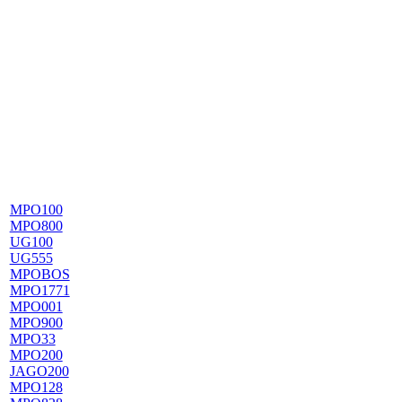
MPO100
MPO800
UG100
UG555
MPOBOS
MPO1771
MPO001
MPO900
MPO33
MPO200
JAGO200
MPO128