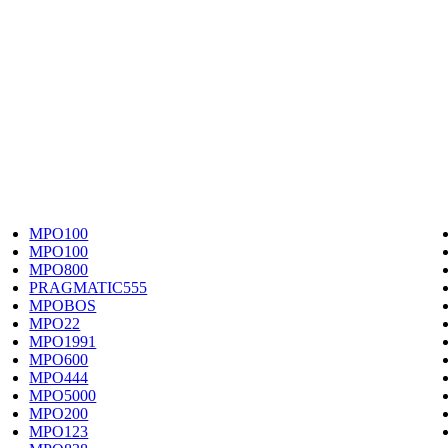
MPO100
MPO100
MPO800
PRAGMATIC555
MPOBOS
MPO22
MPO1991
MPO600
MPO444
MPO5000
MPO200
MPO123