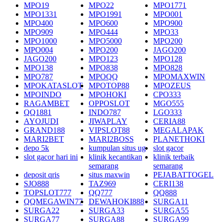
MPO19
MPO22
MPO1771
MPO1331
MPO1991
MPO001
MPO400
MPO600
MPO900
MPO909
MPO444
MPO33
MPO1000
MPO5000
MPO200
MPO004
MPO200
JAGO200
JAGO200
MPO123
MPO128
MPO138
MPO838
MPO828
MPO787
MPOQQ
MPOMAXWIN
MPOKATASLOT
MPOTOP88
MPOZEUS
MPOINDO
MPOHOKI
CPO333
RAGAMBET
OPPOSLOT
MGO555
QQ1881
INDO787
LGO333
AYOJUDI
JIWAPLAY
CERIA88
GRAND188
VIPSLOT88
MEGALAPAK
MARI2BET
MARI2BOSS
PLANETHOKI
depo 5k
kumpulan situs ug
slot gacor
slot gacor hari ini
klinik kecantikan
klinik terbaik
semarang
semarang
deposit qris
situs maxwin
PEJABATTOGEL
SJO888
TAZ969
CERI138
TOPSLOT777
QQ777
QQ888
QQMEGAWIN77
DEWAHOKI888
SURGA11
SURGA22
SURGA33
SURGA55
SURGA77
SURGA88
SURGA99