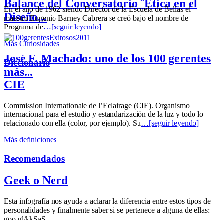
Balance del Conversatorio ¨Etica en el
En el año de 1962 siendo Director de la Escuela de Bellas el
Diseño...
maestro Eugenio Barney Cabrera se creó bajo el nombre de
Programa de
…[seguir leyendo]
Más Curiosidades
José F. Machado: uno de los 100 gerentes
Diccionario
más...
CIE
Commission Internationale de l’Eclairage (CIE). Organismo
internacional para el estudio y estandarización de la luz y todo lo
relacionado con ella (color, por ejemplo). Su
…[seguir leyendo]
Más definiciones
Recomendados
Geek o Nerd
Esta infografía nos ayuda a aclarar la diferencia entre estos tipos de
personalidades y finalmente saber si se pertenece a alguna de ellas:
goo.gl/kkSaS