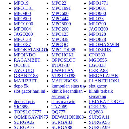
MPO19
MPO22
MPO1771
MPO1331
MPO1991
MPO001
MPO400
MPO600
MPO900
MPO909
MPO444
MPO33
MPO1000
MPO5000
MPO200
MPO004
MPO200
JAGO200
JAGO200
MPO123
MPO128
MPO138
MPO838
MPO828
MPO787
MPOQQ
MPOMAXWIN
MPOKATASLOT
MPOTOP88
MPOZEUS
MPOINDO
MPOHOKI
CPO333
RAGAMBET
OPPOSLOT
MGO555
QQ1881
INDO787
LGO333
AYOJUDI
JIWAPLAY
CERIA88
GRAND188
VIPSLOT88
MEGALAPAK
MARI2BET
MARI2BOSS
PLANETHOKI
depo 5k
kumpulan situs ug
slot gacor
slot gacor hari ini
klinik kecantikan
klinik terbaik
semarang
semarang
deposit qris
situs maxwin
PEJABATTOGEL
SJO888
TAZ969
CERI138
TOPSLOT777
QQ777
QQ888
QQMEGAWIN77
DEWAHOKI888
SURGA11
SURGA22
SURGA33
SURGA55
SURGA77
SURGA88
SURGA99