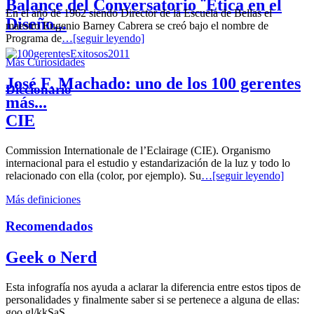
Balance del Conversatorio ¨Etica en el
En el año de 1962 siendo Director de la Escuela de Bellas el
Diseño...
maestro Eugenio Barney Cabrera se creó bajo el nombre de
Programa de
…[seguir leyendo]
Más Curiosidades
José F. Machado: uno de los 100 gerentes
Diccionario
más...
CIE
Commission Internationale de l’Eclairage (CIE). Organismo
internacional para el estudio y estandarización de la luz y todo lo
relacionado con ella (color, por ejemplo). Su
…[seguir leyendo]
Más definiciones
Recomendados
Geek o Nerd
Esta infografía nos ayuda a aclarar la diferencia entre estos tipos de
personalidades y finalmente saber si se pertenece a alguna de ellas:
goo.gl/kkSaS