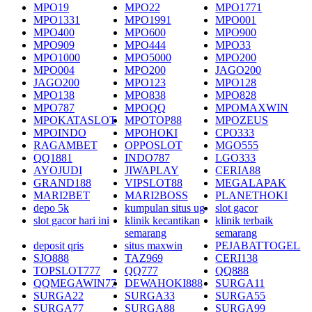
MPO19
MPO22
MPO1771
MPO1331
MPO1991
MPO001
MPO400
MPO600
MPO900
MPO909
MPO444
MPO33
MPO1000
MPO5000
MPO200
MPO004
MPO200
JAGO200
JAGO200
MPO123
MPO128
MPO138
MPO838
MPO828
MPO787
MPOQQ
MPOMAXWIN
MPOKATASLOT
MPOTOP88
MPOZEUS
MPOINDO
MPOHOKI
CPO333
RAGAMBET
OPPOSLOT
MGO555
QQ1881
INDO787
LGO333
AYOJUDI
JIWAPLAY
CERIA88
GRAND188
VIPSLOT88
MEGALAPAK
MARI2BET
MARI2BOSS
PLANETHOKI
depo 5k
kumpulan situs ug
slot gacor
slot gacor hari ini
klinik kecantikan
klinik terbaik
semarang
semarang
deposit qris
situs maxwin
PEJABATTOGEL
SJO888
TAZ969
CERI138
TOPSLOT777
QQ777
QQ888
QQMEGAWIN77
DEWAHOKI888
SURGA11
SURGA22
SURGA33
SURGA55
SURGA77
SURGA88
SURGA99