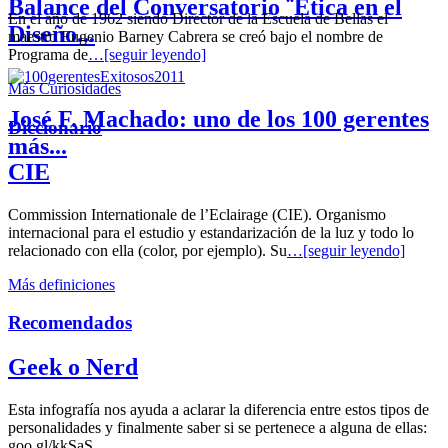
Balance del Conversatorio ¨Etica en el
En el año de 1962 siendo Director de la Escuela de Bellas el
Diseño...
maestro Eugenio Barney Cabrera se creó bajo el nombre de
Programa de
…[seguir leyendo]
Más Curiosidades
José F. Machado: uno de los 100 gerentes
Diccionario
más...
CIE
Commission Internationale de l’Eclairage (CIE). Organismo
internacional para el estudio y estandarización de la luz y todo lo
relacionado con ella (color, por ejemplo). Su
…[seguir leyendo]
Más definiciones
Recomendados
Geek o Nerd
Esta infografía nos ayuda a aclarar la diferencia entre estos tipos de
personalidades y finalmente saber si se pertenece a alguna de ellas:
goo.gl/kkSaS