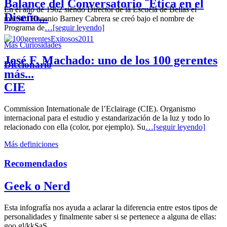
Balance del Conversatorio ¨Etica en el
En el año de 1962 siendo Director de la Escuela de Bellas el
Diseño...
maestro Eugenio Barney Cabrera se creó bajo el nombre de
Programa de
…[seguir leyendo]
Más Curiosidades
José F. Machado: uno de los 100 gerentes
Diccionario
más...
CIE
Commission Internationale de l’Eclairage (CIE). Organismo
internacional para el estudio y estandarización de la luz y todo lo
relacionado con ella (color, por ejemplo). Su
…[seguir leyendo]
Más definiciones
Recomendados
Geek o Nerd
Esta infografía nos ayuda a aclarar la diferencia entre estos tipos de
personalidades y finalmente saber si se pertenece a alguna de ellas:
goo.gl/kkSaS