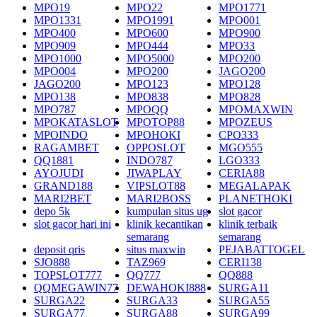
MPO19
MPO22
MPO1771
MPO1331
MPO1991
MPO001
MPO400
MPO600
MPO900
MPO909
MPO444
MPO33
MPO1000
MPO5000
MPO200
MPO004
MPO200
JAGO200
JAGO200
MPO123
MPO128
MPO138
MPO838
MPO828
MPO787
MPOQQ
MPOMAXWIN
MPOKATASLOT
MPOTOP88
MPOZEUS
MPOINDO
MPOHOKI
CPO333
RAGAMBET
OPPOSLOT
MGO555
QQ1881
INDO787
LGO333
AYOJUDI
JIWAPLAY
CERIA88
GRAND188
VIPSLOT88
MEGALAPAK
MARI2BET
MARI2BOSS
PLANETHOKI
depo 5k
kumpulan situs ug
slot gacor
slot gacor hari ini
klinik kecantikan
klinik terbaik
semarang
semarang
deposit qris
situs maxwin
PEJABATTOGEL
SJO888
TAZ969
CERI138
TOPSLOT777
QQ777
QQ888
QQMEGAWIN77
DEWAHOKI888
SURGA11
SURGA22
SURGA33
SURGA55
SURGA77
SURGA88
SURGA99