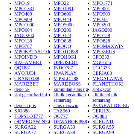
MPO19
MPO22
MPO1771
MPO1331
MPO1991
MPO001
MPO400
MPO600
MPO900
MPO909
MPO444
MPO33
MPO1000
MPO5000
MPO200
MPO004
MPO200
JAGO200
JAGO200
MPO123
MPO128
MPO138
MPO838
MPO828
MPO787
MPOQQ
MPOMAXWIN
MPOKATASLOT
MPOTOP88
MPOZEUS
MPOINDO
MPOHOKI
CPO333
RAGAMBET
OPPOSLOT
MGO555
QQ1881
INDO787
LGO333
AYOJUDI
JIWAPLAY
CERIA88
GRAND188
VIPSLOT88
MEGALAPAK
MARI2BET
MARI2BOSS
PLANETHOKI
depo 5k
kumpulan situs ug
slot gacor
slot gacor hari ini
klinik kecantikan
klinik terbaik
semarang
semarang
deposit qris
situs maxwin
PEJABATTOGEL
SJO888
TAZ969
CERI138
TOPSLOT777
QQ777
QQ888
QQMEGAWIN77
DEWAHOKI888
SURGA11
SURGA22
SURGA33
SURGA55
SURGA77
SURGA88
SURGA99