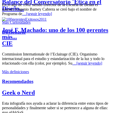
Balance del Conversatorio ¨Etica en el
En el año de 1962 siendo Director de la Escuela de Bellas el
Diseño...
maestro Eugenio Barney Cabrera se creó bajo el nombre de
Programa de
…[seguir leyendo]
Más Curiosidades
José F. Machado: uno de los 100 gerentes
Diccionario
más...
CIE
Commission Internationale de l’Eclairage (CIE). Organismo
internacional para el estudio y estandarización de la luz y todo lo
relacionado con ella (color, por ejemplo). Su
…[seguir leyendo]
Más definiciones
Recomendados
Geek o Nerd
Esta infografía nos ayuda a aclarar la diferencia entre estos tipos de
personalidades y finalmente saber si se pertenece a alguna de ellas:
goo.gl/kkSaS