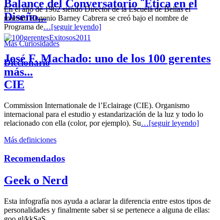
Balance del Conversatorio ¨Etica en el
En el año de 1962 siendo Director de la Escuela de Bellas el
Diseño...
maestro Eugenio Barney Cabrera se creó bajo el nombre de
Programa de
…[seguir leyendo]
Más Curiosidades
José F. Machado: uno de los 100 gerentes
Diccionario
más...
CIE
Commission Internationale de l’Eclairage (CIE). Organismo
internacional para el estudio y estandarización de la luz y todo lo
relacionado con ella (color, por ejemplo). Su
…[seguir leyendo]
Más definiciones
Recomendados
Geek o Nerd
Esta infografía nos ayuda a aclarar la diferencia entre estos tipos de
personalidades y finalmente saber si se pertenece a alguna de ellas:
goo.gl/kkSaS