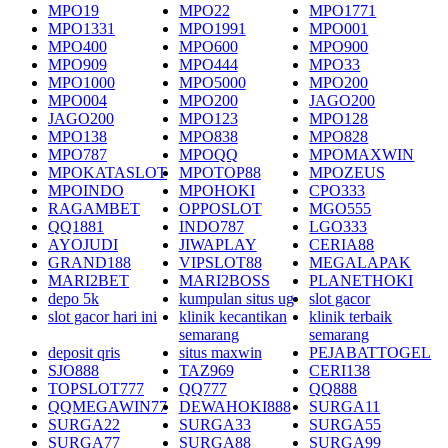
MPO19
MPO22
MPO1771
MPO1331
MPO1991
MPO001
MPO400
MPO600
MPO900
MPO909
MPO444
MPO33
MPO1000
MPO5000
MPO200
MPO004
MPO200
JAGO200
JAGO200
MPO123
MPO128
MPO138
MPO838
MPO828
MPO787
MPOQQ
MPOMAXWIN
MPOKATASLOT
MPOTOP88
MPOZEUS
MPOINDO
MPOHOKI
CPO333
RAGAMBET
OPPOSLOT
MGO555
QQ1881
INDO787
LGO333
AYOJUDI
JIWAPLAY
CERIA88
GRAND188
VIPSLOT88
MEGALAPAK
MARI2BET
MARI2BOSS
PLANETHOKI
depo 5k
kumpulan situs ug
slot gacor
slot gacor hari ini
klinik kecantikan
klinik terbaik
semarang
semarang
deposit qris
situs maxwin
PEJABATTOGEL
SJO888
TAZ969
CERI138
TOPSLOT777
QQ777
QQ888
QQMEGAWIN77
DEWAHOKI888
SURGA11
SURGA22
SURGA33
SURGA55
SURGA77
SURGA88
SURGA99