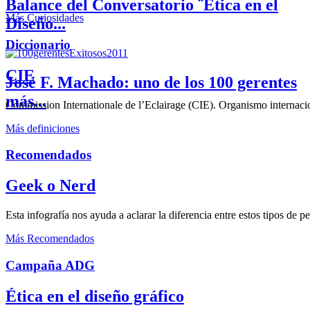
Balance del Conversatorio ¨Etica en el
Más Curiosidades
Diseño...
Diccionario
CIE
José F. Machado: uno de los 100 gerentes
más...
Commission Internationale de l’Eclairage (CIE). Organismo internaciona
Más definiciones
Recomendados
Geek o Nerd
Esta infografía nos ayuda a aclarar la diferencia entre estos tipos de 
Más Recomendados
Campaña ADG
Ética en el diseño gráfico