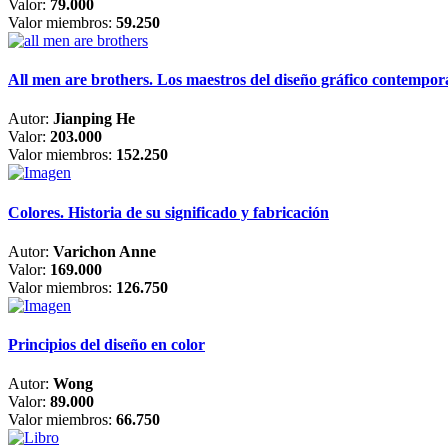
Valor:
79.000
Valor miembros:
59.250
All men are brothers. Los maestros del diseño gráfico contempo
Autor:
Jianping He
Valor:
203.000
Valor miembros:
152.250
Colores. Historia de su significado y fabricación
Autor:
Varichon Anne
Valor:
169.000
Valor miembros:
126.750
Principios del diseño en color
Autor:
Wong
Valor:
89.000
Valor miembros:
66.750