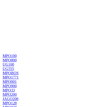
MPO100
MPO800
UG100
UG555
MPOBOS
MPO1771
MPO001
MPO900
MPO33
MPO200
JAGO200
MPO128