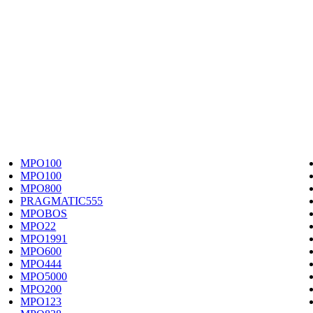
MPO100
MPO100
MPO800
PRAGMATIC555
MPOBOS
MPO22
MPO1991
MPO600
MPO444
MPO5000
MPO200
MPO123