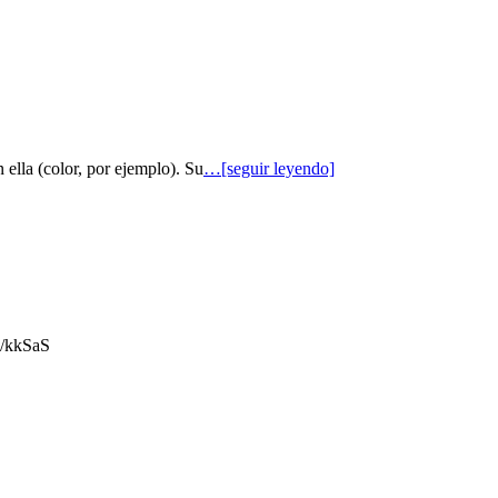
 ella (color, por ejemplo). Su
…[seguir leyendo]
gl/kkSaS