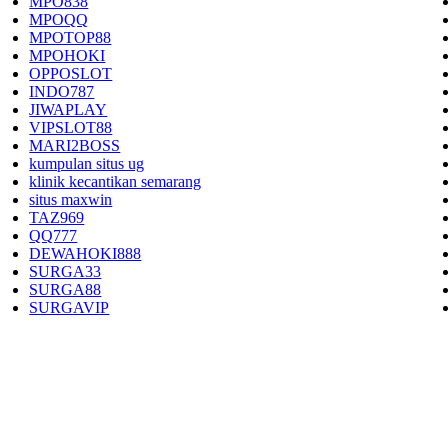
MPO838
MPOQQ
MPOTOP88
MPOHOKI
OPPOSLOT
INDO787
JIWAPLAY
VIPSLOT88
MARI2BOSS
kumpulan situs ug
klinik kecantikan semarang
situs maxwin
TAZ969
QQ777
DEWAHOKI888
SURGA33
SURGA88
SURGAVIP