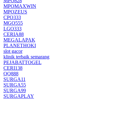
MPO828
MPOMAXWIN
MPOZEUS
CPO333
MGO555
LGO333
CERIA88
MEGALAPAK
PLANETHOKI
slot gacor
klinik terbaik semarang
PEJABATTOGEL
CERI138
QQ888
SURGA11
SURGA55
SURGA99
SURGAPLAY