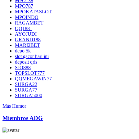
MPO138
MPO787
MPOKATASLOT
MPOINDO
RAGAMBET
QQ1881
AYOJUDI
GRAND188
MARI2BET
depo 5k
slot gacor hari ini
deposit qris
SJO888
TOPSLOT777
QQMEGAWIN77
SURGA22
SURGA77
SURGA5000
Más Humor
Miembros ADG