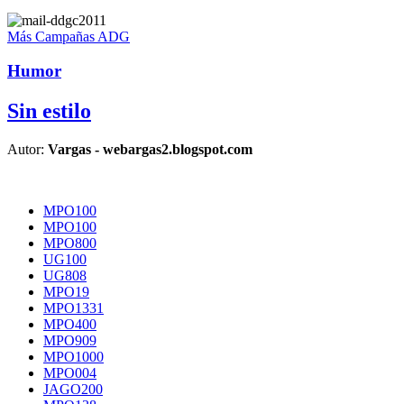
Más Campañas ADG
Humor
Sin estilo
Autor:
Vargas - webargas2.blogspot.com
MPO100
MPO100
MPO800
UG100
UG808
MPO19
MPO1331
MPO400
MPO909
MPO1000
MPO004
JAGO200