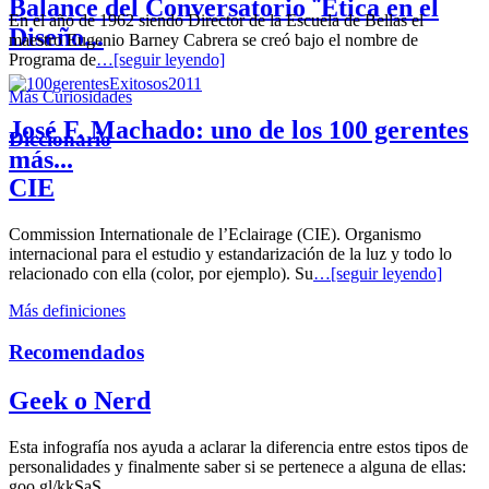
Balance del Conversatorio ¨Etica en el
En el año de 1962 siendo Director de la Escuela de Bellas el
Diseño...
maestro Eugenio Barney Cabrera se creó bajo el nombre de
Programa de
…[seguir leyendo]
Más Curiosidades
José F. Machado: uno de los 100 gerentes
Diccionario
más...
CIE
Commission Internationale de l’Eclairage (CIE). Organismo
internacional para el estudio y estandarización de la luz y todo lo
relacionado con ella (color, por ejemplo). Su
…[seguir leyendo]
Más definiciones
Recomendados
Geek o Nerd
Esta infografía nos ayuda a aclarar la diferencia entre estos tipos de
personalidades y finalmente saber si se pertenece a alguna de ellas:
goo.gl/kkSaS