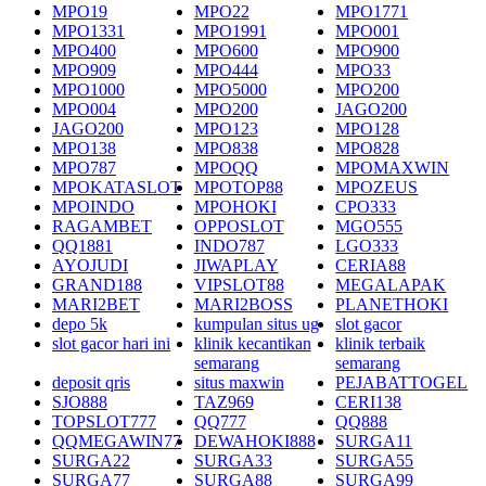
MPO19
MPO22
MPO1771
MPO1331
MPO1991
MPO001
MPO400
MPO600
MPO900
MPO909
MPO444
MPO33
MPO1000
MPO5000
MPO200
MPO004
MPO200
JAGO200
JAGO200
MPO123
MPO128
MPO138
MPO838
MPO828
MPO787
MPOQQ
MPOMAXWIN
MPOKATASLOT
MPOTOP88
MPOZEUS
MPOINDO
MPOHOKI
CPO333
RAGAMBET
OPPOSLOT
MGO555
QQ1881
INDO787
LGO333
AYOJUDI
JIWAPLAY
CERIA88
GRAND188
VIPSLOT88
MEGALAPAK
MARI2BET
MARI2BOSS
PLANETHOKI
depo 5k
kumpulan situs ug
slot gacor
slot gacor hari ini
klinik kecantikan
klinik terbaik
semarang
semarang
deposit qris
situs maxwin
PEJABATTOGEL
SJO888
TAZ969
CERI138
TOPSLOT777
QQ777
QQ888
QQMEGAWIN77
DEWAHOKI888
SURGA11
SURGA22
SURGA33
SURGA55
SURGA77
SURGA88
SURGA99