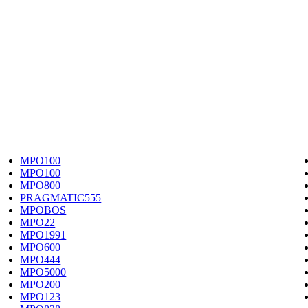
MPO100
MPO100
MPO800
PRAGMATIC555
MPOBOS
MPO22
MPO1991
MPO600
MPO444
MPO5000
MPO200
MPO123