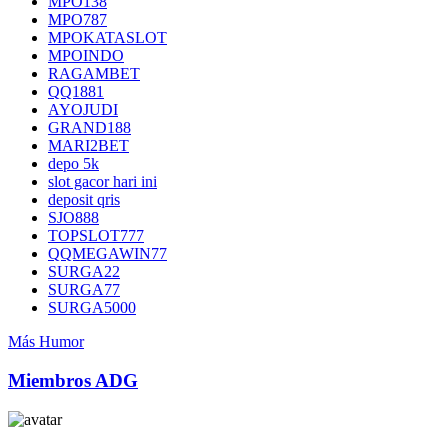
MPO138
MPO787
MPOKATASLOT
MPOINDO
RAGAMBET
QQ1881
AYOJUDI
GRAND188
MARI2BET
depo 5k
slot gacor hari ini
deposit qris
SJO888
TOPSLOT777
QQMEGAWIN77
SURGA22
SURGA77
SURGA5000
Más Humor
Miembros ADG