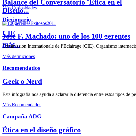
Balance del Conversatorio ¨Etica en el
Más Curiosidades
Diseño...
Diccionario
CIE
José F. Machado: uno de los 100 gerentes
más...
Commission Internationale de l’Eclairage (CIE). Organismo internaciona
Más definiciones
Recomendados
Geek o Nerd
Esta infografía nos ayuda a aclarar la diferencia entre estos tipos de 
Más Recomendados
Campaña ADG
Ética en el diseño gráfico