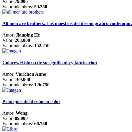
Valor:
79.000
Valor miembros:
59.250
All men are brothers. Los maestros del diseño gráfico contempo
Autor:
Jianping He
Valor:
203.000
Valor miembros:
152.250
Colores. Historia de su significado y fabricación
Autor:
Varichon Anne
Valor:
169.000
Valor miembros:
126.750
Principios del diseño en color
Autor:
Wong
Valor:
89.000
Valor miembros:
66.750