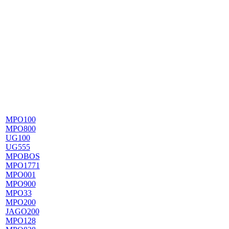
MPO100
MPO800
UG100
UG555
MPOBOS
MPO1771
MPO001
MPO900
MPO33
MPO200
JAGO200
MPO128