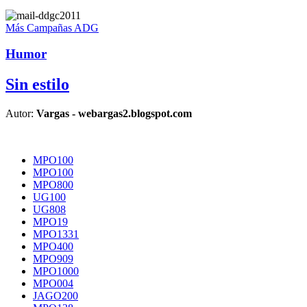
Más Campañas ADG
Humor
Sin estilo
Autor:
Vargas - webargas2.blogspot.com
MPO100
MPO100
MPO800
UG100
UG808
MPO19
MPO1331
MPO400
MPO909
MPO1000
MPO004
JAGO200