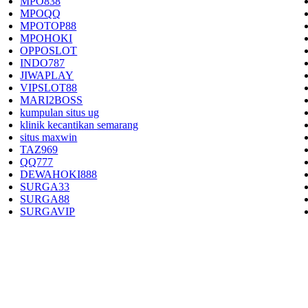
MPO838
MPOQQ
MPOTOP88
MPOHOKI
OPPOSLOT
INDO787
JIWAPLAY
VIPSLOT88
MARI2BOSS
kumpulan situs ug
klinik kecantikan semarang
situs maxwin
TAZ969
QQ777
DEWAHOKI888
SURGA33
SURGA88
SURGAVIP