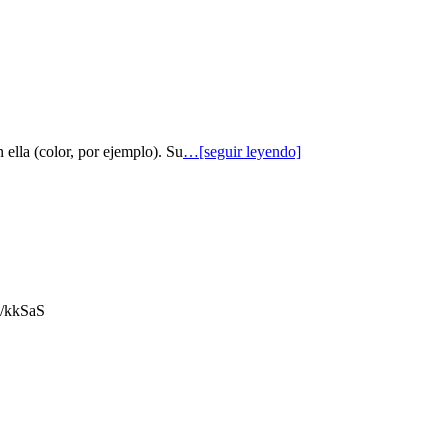
 ella (color, por ejemplo). Su
…[seguir leyendo]
gl/kkSaS