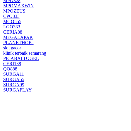
MPO828
MPOMAXWIN
MPOZEUS
CPO333
MGO555
LGO333
CERIA88
MEGALAPAK
PLANETHOKI
slot gacor
klinik terbaik semarang
PEJABATTOGEL
CERI138
QQ888
SURGA11
SURGA55
SURGA99
SURGAPLAY