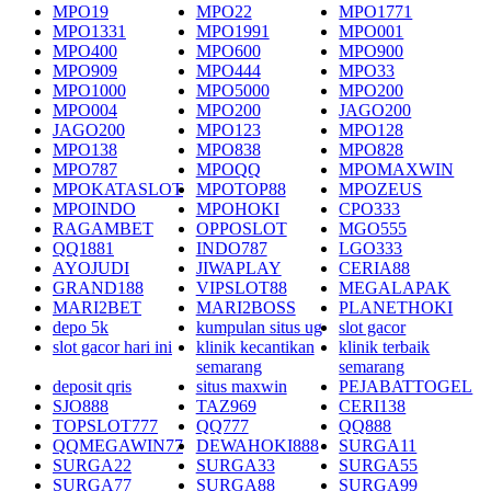
MPO19
MPO22
MPO1771
MPO1331
MPO1991
MPO001
MPO400
MPO600
MPO900
MPO909
MPO444
MPO33
MPO1000
MPO5000
MPO200
MPO004
MPO200
JAGO200
JAGO200
MPO123
MPO128
MPO138
MPO838
MPO828
MPO787
MPOQQ
MPOMAXWIN
MPOKATASLOT
MPOTOP88
MPOZEUS
MPOINDO
MPOHOKI
CPO333
RAGAMBET
OPPOSLOT
MGO555
QQ1881
INDO787
LGO333
AYOJUDI
JIWAPLAY
CERIA88
GRAND188
VIPSLOT88
MEGALAPAK
MARI2BET
MARI2BOSS
PLANETHOKI
depo 5k
kumpulan situs ug
slot gacor
slot gacor hari ini
klinik kecantikan
klinik terbaik
semarang
semarang
deposit qris
situs maxwin
PEJABATTOGEL
SJO888
TAZ969
CERI138
TOPSLOT777
QQ777
QQ888
QQMEGAWIN77
DEWAHOKI888
SURGA11
SURGA22
SURGA33
SURGA55
SURGA77
SURGA88
SURGA99