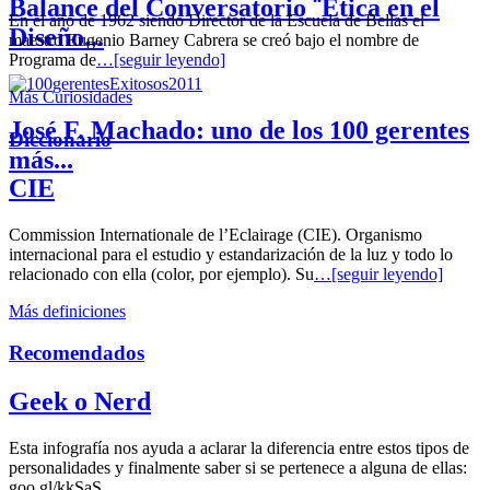
Balance del Conversatorio ¨Etica en el
En el año de 1962 siendo Director de la Escuela de Bellas el
Diseño...
maestro Eugenio Barney Cabrera se creó bajo el nombre de
Programa de
…[seguir leyendo]
Más Curiosidades
José F. Machado: uno de los 100 gerentes
Diccionario
más...
CIE
Commission Internationale de l’Eclairage (CIE). Organismo
internacional para el estudio y estandarización de la luz y todo lo
relacionado con ella (color, por ejemplo). Su
…[seguir leyendo]
Más definiciones
Recomendados
Geek o Nerd
Esta infografía nos ayuda a aclarar la diferencia entre estos tipos de
personalidades y finalmente saber si se pertenece a alguna de ellas:
goo.gl/kkSaS