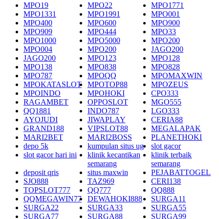
MPO19
MPO22
MPO1771
MPO1331
MPO1991
MPO001
MPO400
MPO600
MPO900
MPO909
MPO444
MPO33
MPO1000
MPO5000
MPO200
MPO004
MPO200
JAGO200
JAGO200
MPO123
MPO128
MPO138
MPO838
MPO828
MPO787
MPOQQ
MPOMAXWIN
MPOKATASLOT
MPOTOP88
MPOZEUS
MPOINDO
MPOHOKI
CPO333
RAGAMBET
OPPOSLOT
MGO555
QQ1881
INDO787
LGO333
AYOJUDI
JIWAPLAY
CERIA88
GRAND188
VIPSLOT88
MEGALAPAK
MARI2BET
MARI2BOSS
PLANETHOKI
depo 5k
kumpulan situs ug
slot gacor
slot gacor hari ini
klinik kecantikan
klinik terbaik
semarang
semarang
deposit qris
situs maxwin
PEJABATTOGEL
SJO888
TAZ969
CERI138
TOPSLOT777
QQ777
QQ888
QQMEGAWIN77
DEWAHOKI888
SURGA11
SURGA22
SURGA33
SURGA55
SURGA77
SURGA88
SURGA99