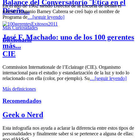
Balance del Conversatorio ¨Etica en el
En el año de 1962 siendo Director de la Escuela de Bellas el
Diseño...
maestro Eugenio Barney Cabrera se creó bajo el nombre de
Programa de
…[seguir leyendo]
Más Curiosidades
José F. Machado: uno de los 100 gerentes
Diccionario
más...
CIE
Commission Internationale de l’Eclairage (CIE). Organismo
internacional para el estudio y estandarización de la luz y todo lo
relacionado con ella (color, por ejemplo). Su
…[seguir leyendo]
Más definiciones
Recomendados
Geek o Nerd
Esta infografía nos ayuda a aclarar la diferencia entre estos tipos de
personalidades y finalmente saber si se pertenece a alguna de ellas:
goo.gl/kkSaS