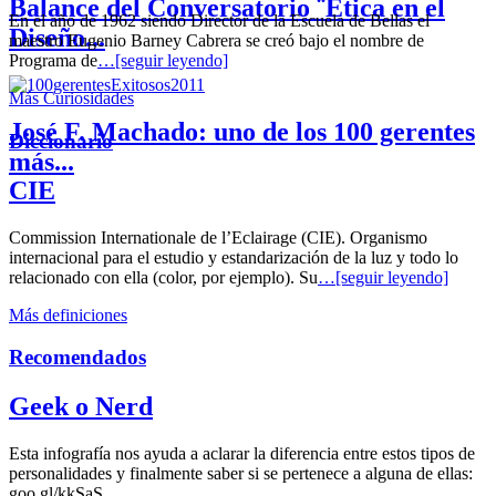
Balance del Conversatorio ¨Etica en el
En el año de 1962 siendo Director de la Escuela de Bellas el
Diseño...
maestro Eugenio Barney Cabrera se creó bajo el nombre de
Programa de
…[seguir leyendo]
Más Curiosidades
José F. Machado: uno de los 100 gerentes
Diccionario
más...
CIE
Commission Internationale de l’Eclairage (CIE). Organismo
internacional para el estudio y estandarización de la luz y todo lo
relacionado con ella (color, por ejemplo). Su
…[seguir leyendo]
Más definiciones
Recomendados
Geek o Nerd
Esta infografía nos ayuda a aclarar la diferencia entre estos tipos de
personalidades y finalmente saber si se pertenece a alguna de ellas:
goo.gl/kkSaS