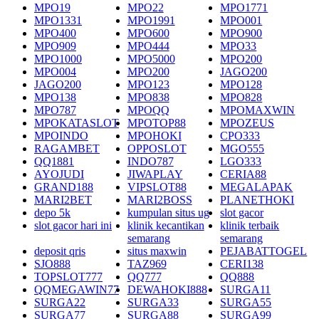
MPO19
MPO22
MPO1771
MPO1331
MPO1991
MPO001
MPO400
MPO600
MPO900
MPO909
MPO444
MPO33
MPO1000
MPO5000
MPO200
MPO004
MPO200
JAGO200
JAGO200
MPO123
MPO128
MPO138
MPO838
MPO828
MPO787
MPOQQ
MPOMAXWIN
MPOKATASLOT
MPOTOP88
MPOZEUS
MPOINDO
MPOHOKI
CPO333
RAGAMBET
OPPOSLOT
MGO555
QQ1881
INDO787
LGO333
AYOJUDI
JIWAPLAY
CERIA88
GRAND188
VIPSLOT88
MEGALAPAK
MARI2BET
MARI2BOSS
PLANETHOKI
depo 5k
kumpulan situs ug
slot gacor
slot gacor hari ini
klinik kecantikan
klinik terbaik
semarang
semarang
deposit qris
situs maxwin
PEJABATTOGEL
SJO888
TAZ969
CERI138
TOPSLOT777
QQ777
QQ888
QQMEGAWIN77
DEWAHOKI888
SURGA11
SURGA22
SURGA33
SURGA55
SURGA77
SURGA88
SURGA99