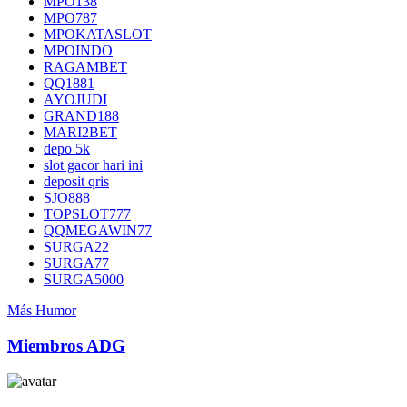
MPO138
MPO787
MPOKATASLOT
MPOINDO
RAGAMBET
QQ1881
AYOJUDI
GRAND188
MARI2BET
depo 5k
slot gacor hari ini
deposit qris
SJO888
TOPSLOT777
QQMEGAWIN77
SURGA22
SURGA77
SURGA5000
Más Humor
Miembros ADG