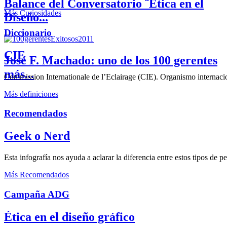
Balance del Conversatorio ¨Etica en el
Más Curiosidades
Diseño...
Diccionario
CIE
José F. Machado: uno de los 100 gerentes
más...
Commission Internationale de l’Eclairage (CIE). Organismo internaciona
Más definiciones
Recomendados
Geek o Nerd
Esta infografía nos ayuda a aclarar la diferencia entre estos tipos de 
Más Recomendados
Campaña ADG
Ética en el diseño gráfico