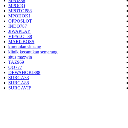
MPO838
MPOQQ
MPOTOP88
MPOHOKI
OPPOSLOT
INDO787
JIWAPLAY
VIPSLOT88
MARI2BOSS
kumpulan situs ug
klinik kecantikan semarang
situs maxwin
TAZ969
QQ777
DEWAHOKI888
SURGA33
SURGA88
SURGAVIP