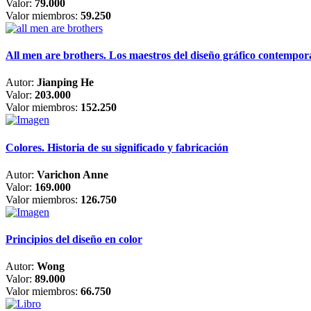
Valor:
79.000
Valor miembros:
59.250
All men are brothers. Los maestros del diseño gráfico contempo
Autor:
Jianping He
Valor:
203.000
Valor miembros:
152.250
Colores. Historia de su significado y fabricación
Autor:
Varichon Anne
Valor:
169.000
Valor miembros:
126.750
Principios del diseño en color
Autor:
Wong
Valor:
89.000
Valor miembros:
66.750