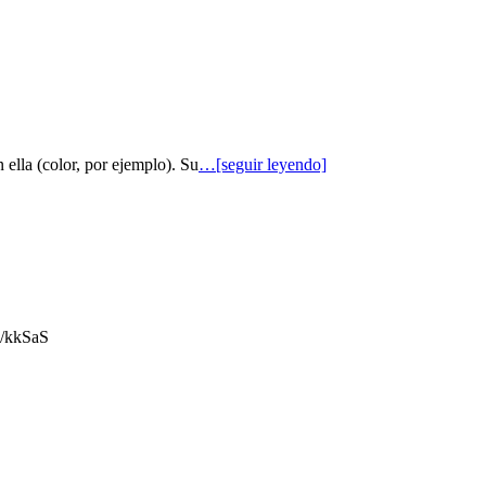
 ella (color, por ejemplo). Su
…[seguir leyendo]
gl/kkSaS