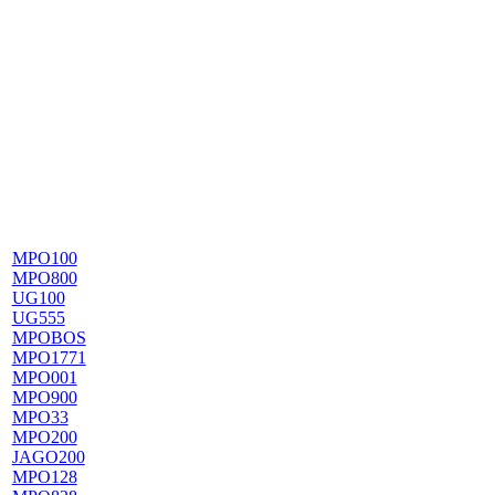
MPO100
MPO800
UG100
UG555
MPOBOS
MPO1771
MPO001
MPO900
MPO33
MPO200
JAGO200
MPO128