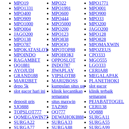
MPO19
MPO22
MPO1771
MPO1331
MPO1991
MPO001
MPO400
MPO600
MPO900
MPO909
MPO444
MPO33
MPO1000
MPO5000
MPO200
MPO004
MPO200
JAGO200
JAGO200
MPO123
MPO128
MPO138
MPO838
MPO828
MPO787
MPOQQ
MPOMAXWIN
MPOKATASLOT
MPOTOP88
MPOZEUS
MPOINDO
MPOHOKI
CPO333
RAGAMBET
OPPOSLOT
MGO555
QQ1881
INDO787
LGO333
AYOJUDI
JIWAPLAY
CERIA88
GRAND188
VIPSLOT88
MEGALAPAK
MARI2BET
MARI2BOSS
PLANETHOKI
depo 5k
kumpulan situs ug
slot gacor
slot gacor hari ini
klinik kecantikan
klinik terbaik
semarang
semarang
deposit qris
situs maxwin
PEJABATTOGEL
SJO888
TAZ969
CERI138
TOPSLOT777
QQ777
QQ888
QQMEGAWIN77
DEWAHOKI888
SURGA11
SURGA22
SURGA33
SURGA55
SURGA77
SURGA88
SURGA99