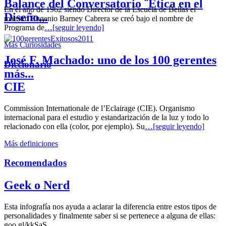
Balance del Conversatorio ¨Etica en el
En el año de 1962 siendo Director de la Escuela de Bellas el
Diseño...
maestro Eugenio Barney Cabrera se creó bajo el nombre de
Programa de
…[seguir leyendo]
Más Curiosidades
José F. Machado: uno de los 100 gerentes
Diccionario
más...
CIE
Commission Internationale de l’Eclairage (CIE). Organismo
internacional para el estudio y estandarización de la luz y todo lo
relacionado con ella (color, por ejemplo). Su
…[seguir leyendo]
Más definiciones
Recomendados
Geek o Nerd
Esta infografía nos ayuda a aclarar la diferencia entre estos tipos de
personalidades y finalmente saber si se pertenece a alguna de ellas:
goo.gl/kkSaS