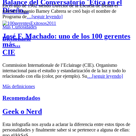
Balance del Conversatorio ¨Etica en el
En el año de 1962 siendo Director de la Escuela de Bellas el
Diseño...
maestro Eugenio Barney Cabrera se creó bajo el nombre de
Programa de
…[seguir leyendo]
Más Curiosidades
José F. Machado: uno de los 100 gerentes
Diccionario
más...
CIE
Commission Internationale de l’Eclairage (CIE). Organismo
internacional para el estudio y estandarización de la luz y todo lo
relacionado con ella (color, por ejemplo). Su
…[seguir leyendo]
Más definiciones
Recomendados
Geek o Nerd
Esta infografía nos ayuda a aclarar la diferencia entre estos tipos de
personalidades y finalmente saber si se pertenece a alguna de ellas:
goo.gl/kkSaS