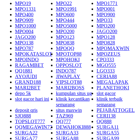
MPO19
MPO22
MPO1771
MPO1331
MPO1991
MPO001
MPO400
MPO600
MPO900
MPO909
MPO444
MPO33
MPO1000
MPO5000
MPO200
MPO004
MPO200
JAGO200
JAGO200
MPO123
MPO128
MPO138
MPO838
MPO828
MPO787
MPOQQ
MPOMAXWIN
MPOKATASLOT
MPOTOP88
MPOZEUS
MPOINDO
MPOHOKI
CPO333
RAGAMBET
OPPOSLOT
MGO555
QQ1881
INDO787
LGO333
AYOJUDI
JIWAPLAY
CERIA88
GRAND188
VIPSLOT88
MEGALAPAK
MARI2BET
MARI2BOSS
PLANETHOKI
depo 5k
kumpulan situs ug
slot gacor
slot gacor hari ini
klinik kecantikan
klinik terbaik
semarang
semarang
deposit qris
situs maxwin
PEJABATTOGEL
SJO888
TAZ969
CERI138
TOPSLOT777
QQ777
QQ888
QQMEGAWIN77
DEWAHOKI888
SURGA11
SURGA22
SURGA33
SURGA55
SURGA77
SURGA88
SURGA99