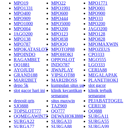
MPO19
MPO22
MPO1771
MPO1331
MPO1991
MPO001
MPO400
MPO600
MPO900
MPO909
MPO444
MPO33
MPO1000
MPO5000
MPO200
MPO004
MPO200
JAGO200
JAGO200
MPO123
MPO128
MPO138
MPO838
MPO828
MPO787
MPOQQ
MPOMAXWIN
MPOKATASLOT
MPOTOP88
MPOZEUS
MPOINDO
MPOHOKI
CPO333
RAGAMBET
OPPOSLOT
MGO555
QQ1881
INDO787
LGO333
AYOJUDI
JIWAPLAY
CERIA88
GRAND188
VIPSLOT88
MEGALAPAK
MARI2BET
MARI2BOSS
PLANETHOKI
depo 5k
kumpulan situs ug
slot gacor
slot gacor hari ini
klinik kecantikan
klinik terbaik
semarang
semarang
deposit qris
situs maxwin
PEJABATTOGEL
SJO888
TAZ969
CERI138
TOPSLOT777
QQ777
QQ888
QQMEGAWIN77
DEWAHOKI888
SURGA11
SURGA22
SURGA33
SURGA55
SURGA77
SURGA88
SURGA99