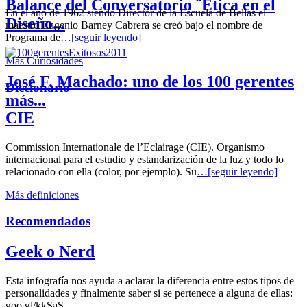
Balance del Conversatorio ¨Etica en el
En el año de 1962 siendo Director de la Escuela de Bellas el
Diseño...
maestro Eugenio Barney Cabrera se creó bajo el nombre de
Programa de
…[seguir leyendo]
Más Curiosidades
José F. Machado: uno de los 100 gerentes
Diccionario
más...
CIE
Commission Internationale de l’Eclairage (CIE). Organismo
internacional para el estudio y estandarización de la luz y todo lo
relacionado con ella (color, por ejemplo). Su
…[seguir leyendo]
Más definiciones
Recomendados
Geek o Nerd
Esta infografía nos ayuda a aclarar la diferencia entre estos tipos de
personalidades y finalmente saber si se pertenece a alguna de ellas:
goo.gl/kkSaS