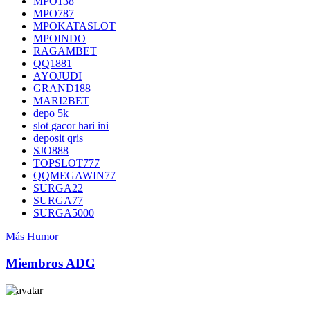
MPO138
MPO787
MPOKATASLOT
MPOINDO
RAGAMBET
QQ1881
AYOJUDI
GRAND188
MARI2BET
depo 5k
slot gacor hari ini
deposit qris
SJO888
TOPSLOT777
QQMEGAWIN77
SURGA22
SURGA77
SURGA5000
Más Humor
Miembros ADG