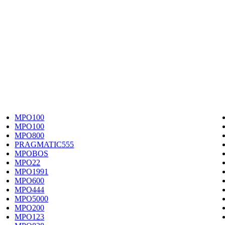
MPO100
MPO100
MPO800
PRAGMATIC555
MPOBOS
MPO22
MPO1991
MPO600
MPO444
MPO5000
MPO200
MPO123