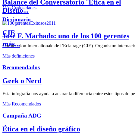
Balance del Conversatorio ¨Etica en el
Más Curiosidades
Diseño...
Diccionario
CIE
José F. Machado: uno de los 100 gerentes
más...
Commission Internationale de l’Eclairage (CIE). Organismo internaciona
Más definiciones
Recomendados
Geek o Nerd
Esta infografía nos ayuda a aclarar la diferencia entre estos tipos de 
Más Recomendados
Campaña ADG
Ética en el diseño gráfico