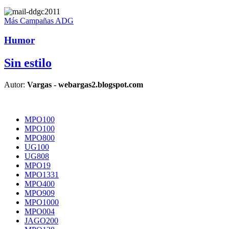
Más Campañas ADG
Humor
Sin estilo
Autor:
Vargas - webargas2.blogspot.com
MPO100
MPO100
MPO800
UG100
UG808
MPO19
MPO1331
MPO400
MPO909
MPO1000
MPO004
JAGO200