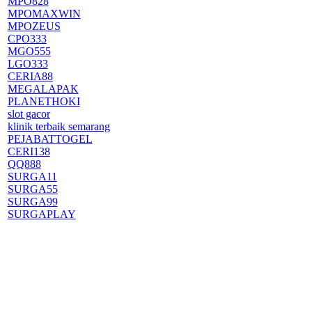
MPO828
MPOMAXWIN
MPOZEUS
CPO333
MGO555
LGO333
CERIA88
MEGALAPAK
PLANETHOKI
slot gacor
klinik terbaik semarang
PEJABATTOGEL
CERI138
QQ888
SURGA11
SURGA55
SURGA99
SURGAPLAY