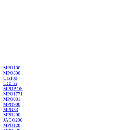
MPO100
MPO800
UG100
UG555
MPOBOS
MPO1771
MPO001
MPO900
MPO33
MPO200
JAGO200
MPO128