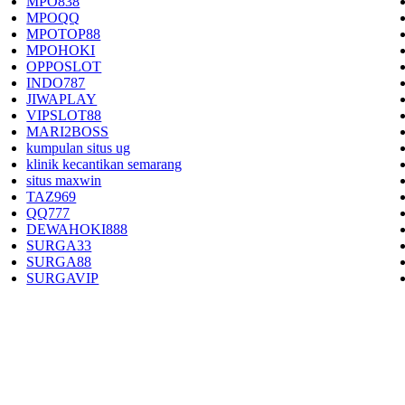
MPO838
MPOQQ
MPOTOP88
MPOHOKI
OPPOSLOT
INDO787
JIWAPLAY
VIPSLOT88
MARI2BOSS
kumpulan situs ug
klinik kecantikan semarang
situs maxwin
TAZ969
QQ777
DEWAHOKI888
SURGA33
SURGA88
SURGAVIP