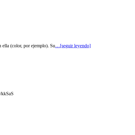
 ella (color, por ejemplo). Su
…[seguir leyendo]
gl/kkSaS