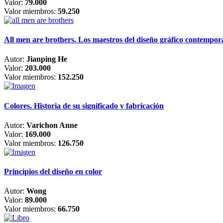
Valor:
79.000
Valor miembros:
59.250
All men are brothers. Los maestros del diseño gráfico contempo
Autor:
Jianping He
Valor:
203.000
Valor miembros:
152.250
Colores. Historia de su significado y fabricación
Autor:
Varichon Anne
Valor:
169.000
Valor miembros:
126.750
Principios del diseño en color
Autor:
Wong
Valor:
89.000
Valor miembros:
66.750