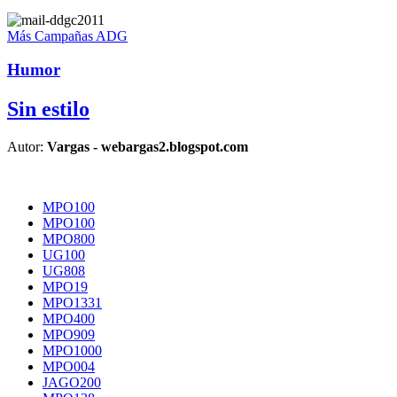
Más Campañas ADG
Humor
Sin estilo
Autor:
Vargas - webargas2.blogspot.com
MPO100
MPO100
MPO800
UG100
UG808
MPO19
MPO1331
MPO400
MPO909
MPO1000
MPO004
JAGO200