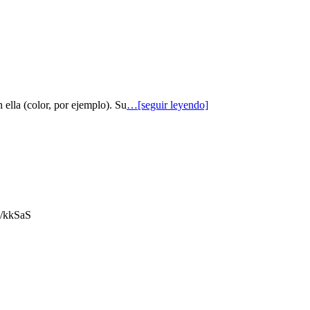
 ella (color, por ejemplo). Su
…[seguir leyendo]
gl/kkSaS