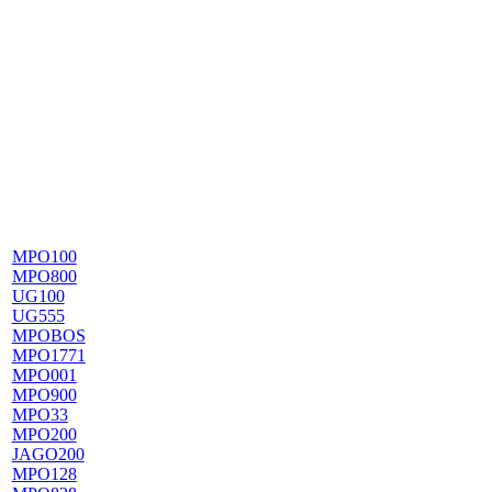
MPO100
MPO800
UG100
UG555
MPOBOS
MPO1771
MPO001
MPO900
MPO33
MPO200
JAGO200
MPO128