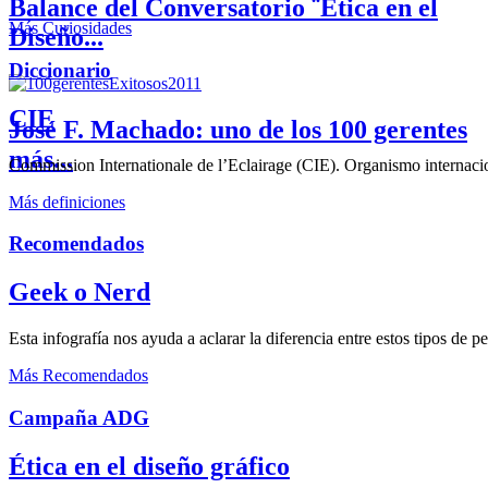
Balance del Conversatorio ¨Etica en el
Más Curiosidades
Diseño...
Diccionario
CIE
José F. Machado: uno de los 100 gerentes
más...
Commission Internationale de l’Eclairage (CIE). Organismo internaciona
Más definiciones
Recomendados
Geek o Nerd
Esta infografía nos ayuda a aclarar la diferencia entre estos tipos de 
Más Recomendados
Campaña ADG
Ética en el diseño gráfico