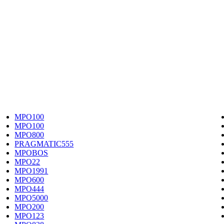
MPO100
MPO100
MPO800
PRAGMATIC555
MPOBOS
MPO22
MPO1991
MPO600
MPO444
MPO5000
MPO200
MPO123