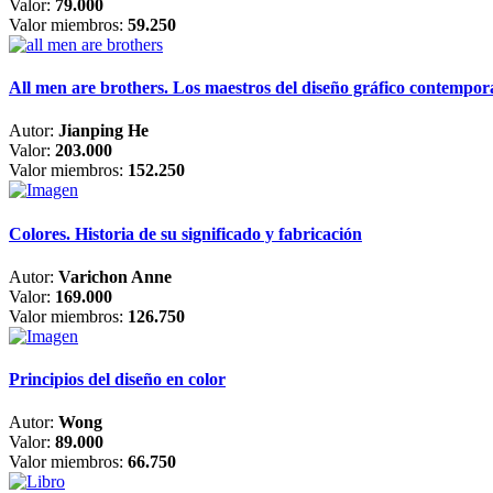
Valor:
79.000
Valor miembros:
59.250
All men are brothers. Los maestros del diseño gráfico contempo
Autor:
Jianping He
Valor:
203.000
Valor miembros:
152.250
Colores. Historia de su significado y fabricación
Autor:
Varichon Anne
Valor:
169.000
Valor miembros:
126.750
Principios del diseño en color
Autor:
Wong
Valor:
89.000
Valor miembros:
66.750