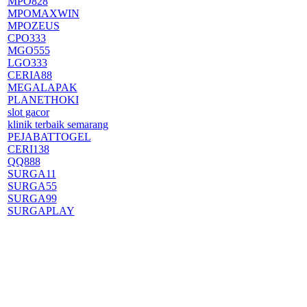
MPO828
MPOMAXWIN
MPOZEUS
CPO333
MGO555
LGO333
CERIA88
MEGALAPAK
PLANETHOKI
slot gacor
klinik terbaik semarang
PEJABATTOGEL
CERI138
QQ888
SURGA11
SURGA55
SURGA99
SURGAPLAY