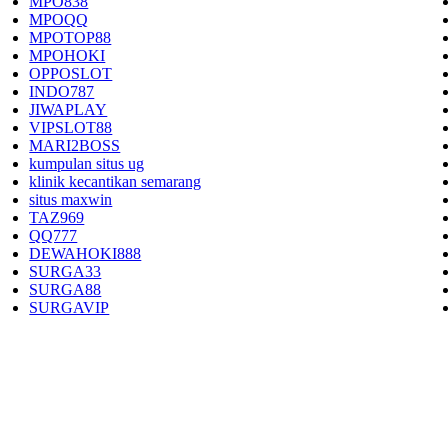
MPO838
MPOQQ
MPOTOP88
MPOHOKI
OPPOSLOT
INDO787
JIWAPLAY
VIPSLOT88
MARI2BOSS
kumpulan situs ug
klinik kecantikan semarang
situs maxwin
TAZ969
QQ777
DEWAHOKI888
SURGA33
SURGA88
SURGAVIP