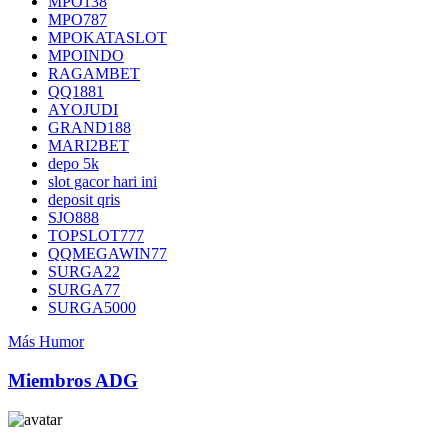
MPO138
MPO787
MPOKATASLOT
MPOINDO
RAGAMBET
QQ1881
AYOJUDI
GRAND188
MARI2BET
depo 5k
slot gacor hari ini
deposit qris
SJO888
TOPSLOT777
QQMEGAWIN77
SURGA22
SURGA77
SURGA5000
Más Humor
Miembros ADG