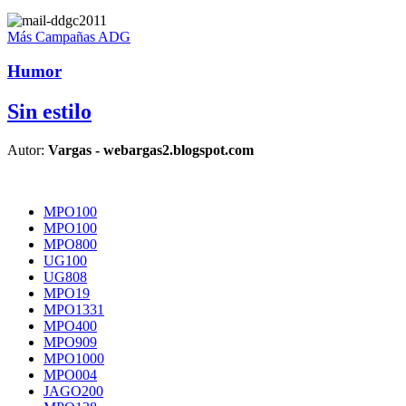
Más Campañas ADG
Humor
Sin estilo
Autor:
Vargas - webargas2.blogspot.com
MPO100
MPO100
MPO800
UG100
UG808
MPO19
MPO1331
MPO400
MPO909
MPO1000
MPO004
JAGO200