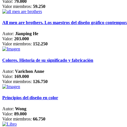
Valor:
79.000
Valor miembros:
59.250
All men are brothers. Los maestros del diseño gráfico contempo
Autor:
Jianping He
Valor:
203.000
Valor miembros:
152.250
Colores. Historia de su significado y fabricación
Autor:
Varichon Anne
Valor:
169.000
Valor miembros:
126.750
Principios del diseño en color
Autor:
Wong
Valor:
89.000
Valor miembros:
66.750