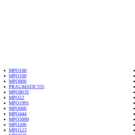
MPO100
MPO100
MPO800
PRAGMATIC555
MPOBOS
MPO22
MPO1991
MPO600
MPO444
MPO5000
MPO200
MPO123