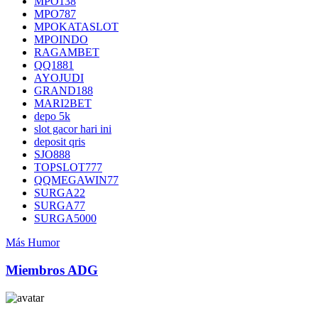
MPO138
MPO787
MPOKATASLOT
MPOINDO
RAGAMBET
QQ1881
AYOJUDI
GRAND188
MARI2BET
depo 5k
slot gacor hari ini
deposit qris
SJO888
TOPSLOT777
QQMEGAWIN77
SURGA22
SURGA77
SURGA5000
Más Humor
Miembros ADG