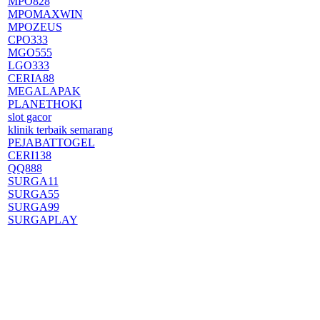
MPO828
MPOMAXWIN
MPOZEUS
CPO333
MGO555
LGO333
CERIA88
MEGALAPAK
PLANETHOKI
slot gacor
klinik terbaik semarang
PEJABATTOGEL
CERI138
QQ888
SURGA11
SURGA55
SURGA99
SURGAPLAY