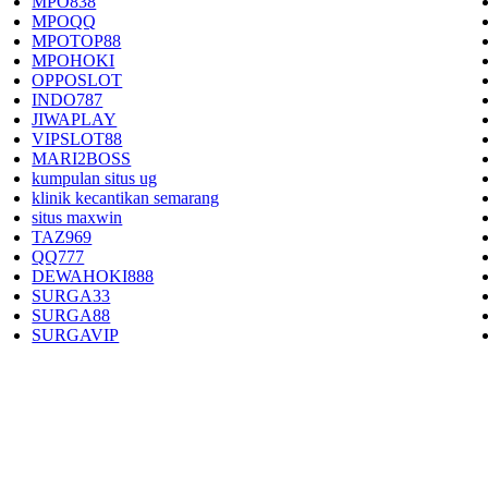
MPO838
MPOQQ
MPOTOP88
MPOHOKI
OPPOSLOT
INDO787
JIWAPLAY
VIPSLOT88
MARI2BOSS
kumpulan situs ug
klinik kecantikan semarang
situs maxwin
TAZ969
QQ777
DEWAHOKI888
SURGA33
SURGA88
SURGAVIP