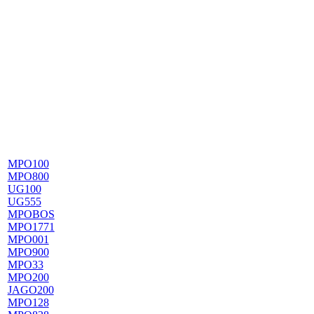
MPO100
MPO800
UG100
UG555
MPOBOS
MPO1771
MPO001
MPO900
MPO33
MPO200
JAGO200
MPO128