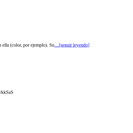
 ella (color, por ejemplo). Su
…[seguir leyendo]
gl/kkSaS