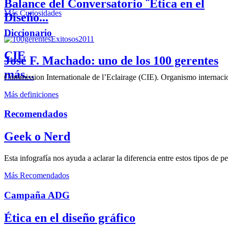
Balance del Conversatorio ¨Etica en el
Más Curiosidades
Diseño...
Diccionario
CIE
José F. Machado: uno de los 100 gerentes
más...
Commission Internationale de l’Eclairage (CIE). Organismo internaciona
Más definiciones
Recomendados
Geek o Nerd
Esta infografía nos ayuda a aclarar la diferencia entre estos tipos de 
Más Recomendados
Campaña ADG
Ética en el diseño gráfico