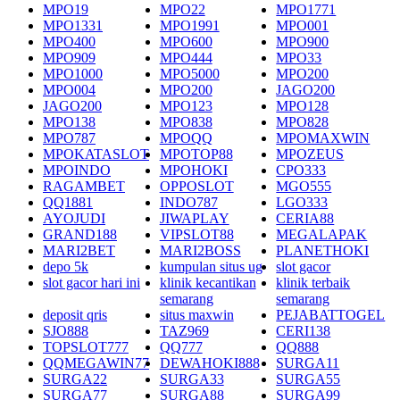
MPO19
MPO22
MPO1771
MPO1331
MPO1991
MPO001
MPO400
MPO600
MPO900
MPO909
MPO444
MPO33
MPO1000
MPO5000
MPO200
MPO004
MPO200
JAGO200
JAGO200
MPO123
MPO128
MPO138
MPO838
MPO828
MPO787
MPOQQ
MPOMAXWIN
MPOKATASLOT
MPOTOP88
MPOZEUS
MPOINDO
MPOHOKI
CPO333
RAGAMBET
OPPOSLOT
MGO555
QQ1881
INDO787
LGO333
AYOJUDI
JIWAPLAY
CERIA88
GRAND188
VIPSLOT88
MEGALAPAK
MARI2BET
MARI2BOSS
PLANETHOKI
depo 5k
kumpulan situs ug
slot gacor
slot gacor hari ini
klinik kecantikan
klinik terbaik
semarang
semarang
deposit qris
situs maxwin
PEJABATTOGEL
SJO888
TAZ969
CERI138
TOPSLOT777
QQ777
QQ888
QQMEGAWIN77
DEWAHOKI888
SURGA11
SURGA22
SURGA33
SURGA55
SURGA77
SURGA88
SURGA99