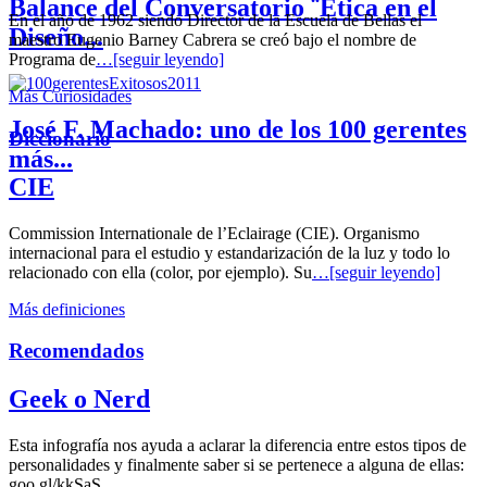
Balance del Conversatorio ¨Etica en el
En el año de 1962 siendo Director de la Escuela de Bellas el
Diseño...
maestro Eugenio Barney Cabrera se creó bajo el nombre de
Programa de
…[seguir leyendo]
Más Curiosidades
José F. Machado: uno de los 100 gerentes
Diccionario
más...
CIE
Commission Internationale de l’Eclairage (CIE). Organismo
internacional para el estudio y estandarización de la luz y todo lo
relacionado con ella (color, por ejemplo). Su
…[seguir leyendo]
Más definiciones
Recomendados
Geek o Nerd
Esta infografía nos ayuda a aclarar la diferencia entre estos tipos de
personalidades y finalmente saber si se pertenece a alguna de ellas:
goo.gl/kkSaS