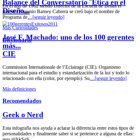
Balance del Conversatorio ¨Etica en el
En el año de 1962 siendo Director de la Escuela de Bellas el
Diseño...
maestro Eugenio Barney Cabrera se creó bajo el nombre de
Programa de
…[seguir leyendo]
Más Curiosidades
José F. Machado: uno de los 100 gerentes
Diccionario
más...
CIE
Commission Internationale de l’Eclairage (CIE). Organismo
internacional para el estudio y estandarización de la luz y todo lo
relacionado con ella (color, por ejemplo). Su
…[seguir leyendo]
Más definiciones
Recomendados
Geek o Nerd
Esta infografía nos ayuda a aclarar la diferencia entre estos tipos de
personalidades y finalmente saber si se pertenece a alguna de ellas:
goo.gl/kkSaS