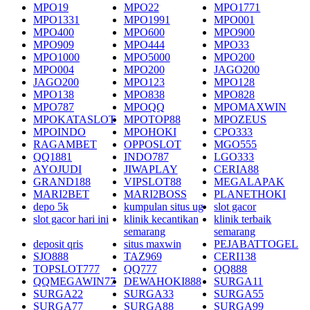
MPO19
MPO22
MPO1771
MPO1331
MPO1991
MPO001
MPO400
MPO600
MPO900
MPO909
MPO444
MPO33
MPO1000
MPO5000
MPO200
MPO004
MPO200
JAGO200
JAGO200
MPO123
MPO128
MPO138
MPO838
MPO828
MPO787
MPOQQ
MPOMAXWIN
MPOKATASLOT
MPOTOP88
MPOZEUS
MPOINDO
MPOHOKI
CPO333
RAGAMBET
OPPOSLOT
MGO555
QQ1881
INDO787
LGO333
AYOJUDI
JIWAPLAY
CERIA88
GRAND188
VIPSLOT88
MEGALAPAK
MARI2BET
MARI2BOSS
PLANETHOKI
depo 5k
kumpulan situs ug
slot gacor
slot gacor hari ini
klinik kecantikan
klinik terbaik
semarang
semarang
deposit qris
situs maxwin
PEJABATTOGEL
SJO888
TAZ969
CERI138
TOPSLOT777
QQ777
QQ888
QQMEGAWIN77
DEWAHOKI888
SURGA11
SURGA22
SURGA33
SURGA55
SURGA77
SURGA88
SURGA99