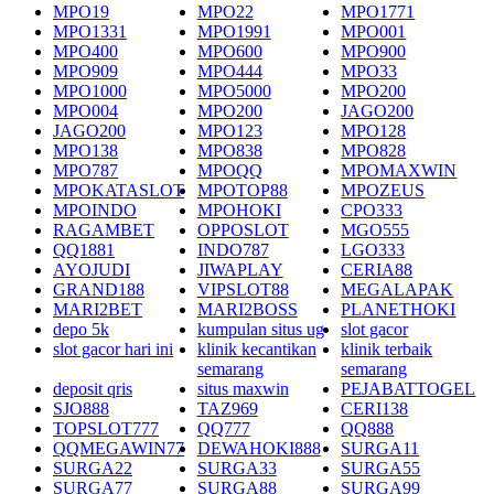
MPO19
MPO22
MPO1771
MPO1331
MPO1991
MPO001
MPO400
MPO600
MPO900
MPO909
MPO444
MPO33
MPO1000
MPO5000
MPO200
MPO004
MPO200
JAGO200
JAGO200
MPO123
MPO128
MPO138
MPO838
MPO828
MPO787
MPOQQ
MPOMAXWIN
MPOKATASLOT
MPOTOP88
MPOZEUS
MPOINDO
MPOHOKI
CPO333
RAGAMBET
OPPOSLOT
MGO555
QQ1881
INDO787
LGO333
AYOJUDI
JIWAPLAY
CERIA88
GRAND188
VIPSLOT88
MEGALAPAK
MARI2BET
MARI2BOSS
PLANETHOKI
depo 5k
kumpulan situs ug
slot gacor
slot gacor hari ini
klinik kecantikan
klinik terbaik
semarang
semarang
deposit qris
situs maxwin
PEJABATTOGEL
SJO888
TAZ969
CERI138
TOPSLOT777
QQ777
QQ888
QQMEGAWIN77
DEWAHOKI888
SURGA11
SURGA22
SURGA33
SURGA55
SURGA77
SURGA88
SURGA99