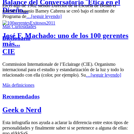
Balance del Conversatorio ¨Etica en el
En el año de 1962 siendo Director de la Escuela de Bellas el
Diseño...
maestro Eugenio Barney Cabrera se creó bajo el nombre de
Programa de
…[seguir leyendo]
Más Curiosidades
José F. Machado: uno de los 100 gerentes
Diccionario
más...
CIE
Commission Internationale de l’Eclairage (CIE). Organismo
internacional para el estudio y estandarización de la luz y todo lo
relacionado con ella (color, por ejemplo). Su
…[seguir leyendo]
Más definiciones
Recomendados
Geek o Nerd
Esta infografía nos ayuda a aclarar la diferencia entre estos tipos de
personalidades y finalmente saber si se pertenece a alguna de ellas:
goo.gl/kkSaS