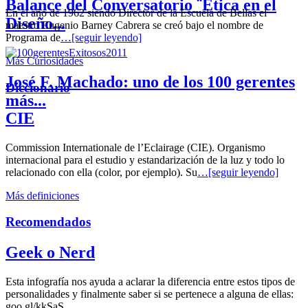
Balance del Conversatorio ¨Etica en el
En el año de 1962 siendo Director de la Escuela de Bellas el
Diseño...
maestro Eugenio Barney Cabrera se creó bajo el nombre de
Programa de
…[seguir leyendo]
Más Curiosidades
José F. Machado: uno de los 100 gerentes
Diccionario
más...
CIE
Commission Internationale de l’Eclairage (CIE). Organismo
internacional para el estudio y estandarización de la luz y todo lo
relacionado con ella (color, por ejemplo). Su
…[seguir leyendo]
Más definiciones
Recomendados
Geek o Nerd
Esta infografía nos ayuda a aclarar la diferencia entre estos tipos de
personalidades y finalmente saber si se pertenece a alguna de ellas:
goo.gl/kkSaS