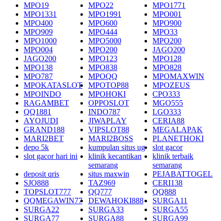
MPO19
MPO22
MPO1771
MPO1331
MPO1991
MPO001
MPO400
MPO600
MPO900
MPO909
MPO444
MPO33
MPO1000
MPO5000
MPO200
MPO004
MPO200
JAGO200
JAGO200
MPO123
MPO128
MPO138
MPO838
MPO828
MPO787
MPOQQ
MPOMAXWIN
MPOKATASLOT
MPOTOP88
MPOZEUS
MPOINDO
MPOHOKI
CPO333
RAGAMBET
OPPOSLOT
MGO555
QQ1881
INDO787
LGO333
AYOJUDI
JIWAPLAY
CERIA88
GRAND188
VIPSLOT88
MEGALAPAK
MARI2BET
MARI2BOSS
PLANETHOKI
depo 5k
kumpulan situs ug
slot gacor
slot gacor hari ini
klinik kecantikan
klinik terbaik
semarang
semarang
deposit qris
situs maxwin
PEJABATTOGEL
SJO888
TAZ969
CERI138
TOPSLOT777
QQ777
QQ888
QQMEGAWIN77
DEWAHOKI888
SURGA11
SURGA22
SURGA33
SURGA55
SURGA77
SURGA88
SURGA99