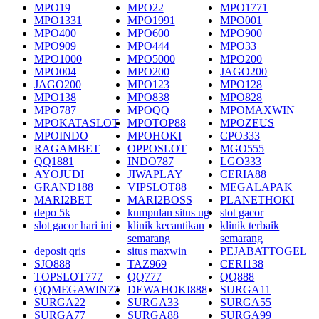
MPO19
MPO22
MPO1771
MPO1331
MPO1991
MPO001
MPO400
MPO600
MPO900
MPO909
MPO444
MPO33
MPO1000
MPO5000
MPO200
MPO004
MPO200
JAGO200
JAGO200
MPO123
MPO128
MPO138
MPO838
MPO828
MPO787
MPOQQ
MPOMAXWIN
MPOKATASLOT
MPOTOP88
MPOZEUS
MPOINDO
MPOHOKI
CPO333
RAGAMBET
OPPOSLOT
MGO555
QQ1881
INDO787
LGO333
AYOJUDI
JIWAPLAY
CERIA88
GRAND188
VIPSLOT88
MEGALAPAK
MARI2BET
MARI2BOSS
PLANETHOKI
depo 5k
kumpulan situs ug
slot gacor
slot gacor hari ini
klinik kecantikan
klinik terbaik
semarang
semarang
deposit qris
situs maxwin
PEJABATTOGEL
SJO888
TAZ969
CERI138
TOPSLOT777
QQ777
QQ888
QQMEGAWIN77
DEWAHOKI888
SURGA11
SURGA22
SURGA33
SURGA55
SURGA77
SURGA88
SURGA99