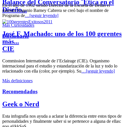
Balance del Conversatorio ¨Etica en el
En el año de 1962 siendo Director de la Escuela de Bellas el
Diseño...
maestro Eugenio Barney Cabrera se creó bajo el nombre de
Programa de
…[seguir leyendo]
Más Curiosidades
José F. Machado: uno de los 100 gerentes
Diccionario
más...
CIE
Commission Internationale de l’Eclairage (CIE). Organismo
internacional para el estudio y estandarización de la luz y todo lo
relacionado con ella (color, por ejemplo). Su
…[seguir leyendo]
Más definiciones
Recomendados
Geek o Nerd
Esta infografía nos ayuda a aclarar la diferencia entre estos tipos de
personalidades y finalmente saber si se pertenece a alguna de ellas:
goo.gl/kkSaS