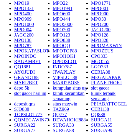
MPO19
MPO22
MPO1771
MPO1331
MPO1991
MPO001
MPO400
MPO600
MPO900
MPO909
MPO444
MPO33
MPO1000
MPO5000
MPO200
MPO004
MPO200
JAGO200
JAGO200
MPO123
MPO128
MPO138
MPO838
MPO828
MPO787
MPOQQ
MPOMAXWIN
MPOKATASLOT
MPOTOP88
MPOZEUS
MPOINDO
MPOHOKI
CPO333
RAGAMBET
OPPOSLOT
MGO555
QQ1881
INDO787
LGO333
AYOJUDI
JIWAPLAY
CERIA88
GRAND188
VIPSLOT88
MEGALAPAK
MARI2BET
MARI2BOSS
PLANETHOKI
depo 5k
kumpulan situs ug
slot gacor
slot gacor hari ini
klinik kecantikan
klinik terbaik
semarang
semarang
deposit qris
situs maxwin
PEJABATTOGEL
SJO888
TAZ969
CERI138
TOPSLOT777
QQ777
QQ888
QQMEGAWIN77
DEWAHOKI888
SURGA11
SURGA22
SURGA33
SURGA55
SURGA77
SURGA88
SURGA99