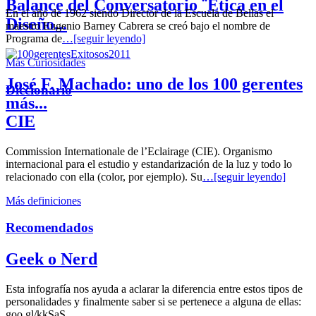
Balance del Conversatorio ¨Etica en el
En el año de 1962 siendo Director de la Escuela de Bellas el
Diseño...
maestro Eugenio Barney Cabrera se creó bajo el nombre de
Programa de
…[seguir leyendo]
Más Curiosidades
José F. Machado: uno de los 100 gerentes
Diccionario
más...
CIE
Commission Internationale de l’Eclairage (CIE). Organismo
internacional para el estudio y estandarización de la luz y todo lo
relacionado con ella (color, por ejemplo). Su
…[seguir leyendo]
Más definiciones
Recomendados
Geek o Nerd
Esta infografía nos ayuda a aclarar la diferencia entre estos tipos de
personalidades y finalmente saber si se pertenece a alguna de ellas:
goo.gl/kkSaS